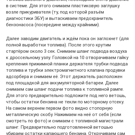
в системе. Для этого снимаем пластиковую заглушку
возле прикуривателя (ту, под которой разъём
диагностики ЭБУ) и вытаскиваем предохранитель
бензонасоса (посередине между крайними).
Далее заводим двигатель и ждём пока он заглохнет (для
полной выработки топлива). После этого крутим
стартёром около 3 сек. Снимаем шланг подвода воздуха
к дроссельному узлу. Головкой на 10 отворачиваем гайку
крепления прижимной планки держателя трубки подвода
топлива и трубки электромагнитного клапана продувки
адсорбера и снимаем её. Этот держатель расположен
под площадкой для аккумуляторной батареи. Далее
снимаем сам шланг подачи топлива к топливной рампе.
Для этого предварительно подложите под него ветошь,
чтобы остатки бензина не текли по моторному отсеку.
На самом верхнем первом фото видно стопорную
металлическую скобу. Нажимаем на неё от себя (если
смотреть по фото) и снимаем с топливной магистрали
шланг. Предварительно подготовленной ветошью
убираем остатки капающего бензина. Откручиваем сам