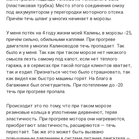
(пластиковая трубка). Место этого соединения снизу
под аккумулятором у перегородки моторного отсека.
Причём течь шланг у многих начинает в морозы.
У меня потёк на 4 году жизни моей Калины, в морозы -25,
причём сильно, обильными каплями. При прогреве
двигателя у многих Калиноводов течь пропадает. Так
было и у меня. Так как при таком морозе нет никакого
смысла лезть самому под капот, если нет тёплого
гаража, а в сервисах при такой погоде клиентов хватает,
так и ездил. Признаться честно было страшновато, так
как видел как быстро машины горят. На благо в
багажнике был огнетушитель. При потеплении до -20
течь при прогреве пропала.
Происходит это по тому, что при таком морозе
резиновые кольца в уплотнении дервенеют, теряя
эластичность. При прогреве мотора они нагреваются,
приобретают эластичность, расширяются — течь
перестаёт. Так же это может быть вызвано
повышенным давлением в системе питания двигателя —