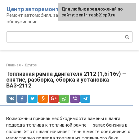
Перейти
Центр авторемонта
Для любых предложений по
к
Ремонт автомобиля, запчасти и
сайту: zentr-reab@cp9.ru
контенту
обслуживание
Поиск:
Главная
»
Другое
Топливная рампа двигателя 2112 (1,5i 16v) —
снятие, разборка, сборка и установка
ВАЗ-2112
Возможный признак необходимости замены шланга
подвода топлива к топливной рампе — запах бензина в
салоне. Этот шланг начинает течь в месте соединения с
магистралью подвода топлива из топливного бака