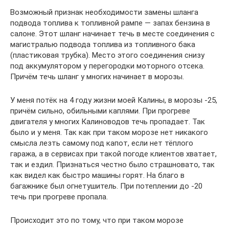
Возможный признак необходимости замены шланга
подвода топлива к топливной рампе — запах бензина в
салоне. Этот шланг начинает течь в месте соединения с
магистралью подвода топлива из топливного бака
(пластиковая трубка). Место этого соединения снизу
под аккумулятором у перегородки моторного отсека.
Причём течь шланг у многих начинает в морозы.
У меня потёк на 4 году жизни моей Калины, в морозы -25,
причём сильно, обильными каплями. При прогреве
двигателя у многих Калиноводов течь пропадает. Так
было и у меня. Так как при таком морозе нет никакого
смысла лезть самому под капот, если нет тёплого
гаража, а в сервисах при такой погоде клиентов хватает,
так и ездил. Признаться честно было страшновато, так
как видел как быстро машины горят. На благо в
багажнике был огнетушитель. При потеплении до -20
течь при прогреве пропала.
Происходит это по тому, что при таком морозе