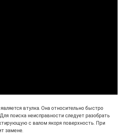
является втулка. Она относительно быстро
 Для поиска неисправности следует разобрать
ктирующую с валом якоря поверхность. При
т замене.