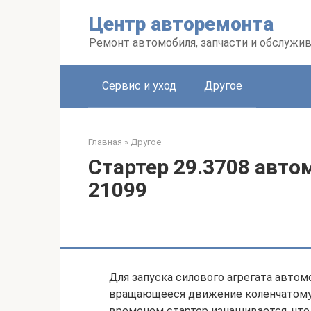
Перейти
Центр авторемонта
к
контенту
Ремонт автомобиля, запчасти и обслужи
Сервис и уход
Другое
Главная
»
Другое
Стартер 29.3708 авто
21099
Для запуска силового агрегата автом
вращающееся движение коленчатому в
временем стартер изнашивается, что