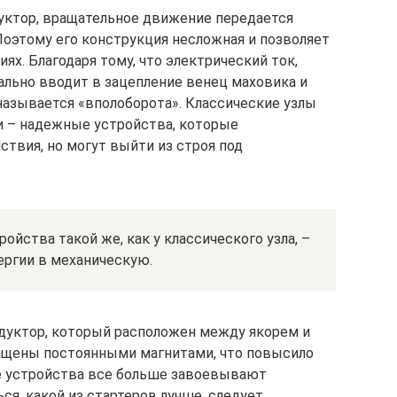
уктор, вращательное движение передается
Поэтому его конструкция несложная и позволяет
х. Благодаря тому, что электрический ток,
льно вводит в зацепление венец маховика и
называется «вполоборота». Классические узлы
и – надежные устройства, которые
твия, но могут выйти из строя под
йства такой же, как у классического узла, –
ергии в механическую.
дуктор, который расположен между якорем и
нащены постоянными магнитами, что повысило
е устройства все больше завоевывают
ся, какой из стартеров лучше, следует