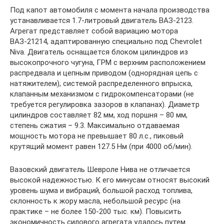
Под капот автомобиля с момента начала производства
устанавливается 1.7-литровый двигатель ВАЗ-2123.
Агрегат представляет собой вариацию мотора
ВАЗ-21214, адаптированную специально под Chevrolet
Niva. Двигатель оснащается блоком цилиндров из
высокопрочного чугуна, ГРМ с верхним расположением
распредвала и цепным приводом (однорядная цепь с
натяжителем), системой распределенного впрыска,
клапанным механизмом с гидрокомпенсаторами (не
требуется регулировка зазоров в клапанах). Диаметр
цилиндров составляет 82 мм, ход поршня – 80 мм,
степень сжатия – 9.3. Максимально отдаваемая
мощность мотора не превышает 80 л.с., пиковый
крутящий момент равен 127.5 Нм (при 4000 об/мин).
Вазовский двигатель Шевроле Нива не отличается
высокой надежностью. К его минусам относят высокий
уровень шума и вибраций, большой расход топлива,
склонность к жору масла, небольшой ресурс (на
практике – не более 150-200 тыс. км). Повысить
экономичность силового агрегата удалось путем