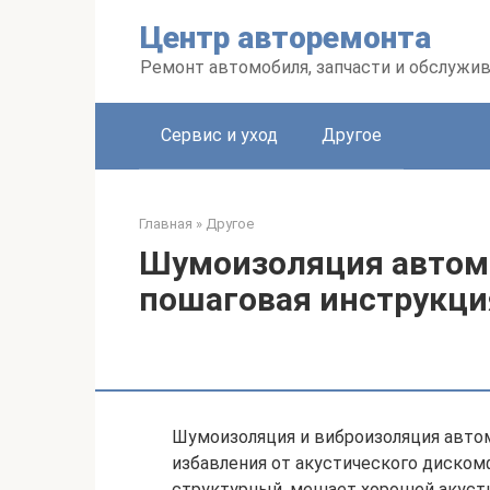
Перейти
Центр авторемонта
к
контенту
Ремонт автомобиля, запчасти и обслужи
Сервис и уход
Другое
Главная
»
Другое
Шумоизоляция автом
пошаговая инструкци
Шумоизоляция и виброизоляция авто
избавления от акустического диском
структурный, мешает хорошей акусти