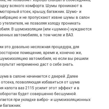
ездку всякого комфорта. Шумы проникают в
 моторный отсек, крышу, багажник. Шумо- и
вибрацию и не пропускают извне шумы в салон
утеплителя, не позволяя холоду проникать
мобиля. В шумоизоляции (или «шумке») нуждаются
венных автомобилях, в том числе и ВАЗ.
и это довольно несложная процедура, для
росторное помещение, время и, конечно же,
 шумоизоляцию автомобиля, но если вы решили
езультат непременно даст о себе знать.
ума в салоне начинается с дверей. Далее
 отсека, позволяющая избавиться от шума
я капота ваз 2115 усилит этот эффект и в
х оборотах будет совершенно бесшумной.
гается при укладке вибро- и шумоизоляционных
и багажник.