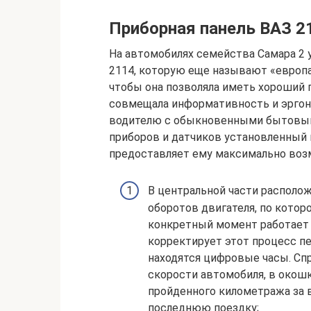
Приборная панель ВАЗ 2
На автомобилях семейства Самара 2 
2114, которую еще называют «европа
чтобы она позволяла иметь хороший 
совмещала информативность и эргоно
водителю с обыкновенными бытовыми
приборов и датчиков установленный 
предоставляет ему максимально воз
В центральной части располож
оборотов двигателя, по котор
конкретный момент работает 
корректирует этот процесс п
находятся цифровые часы. Сп
скорости автомобиля, в окош
пройденного километража за в
последнюю поездку;