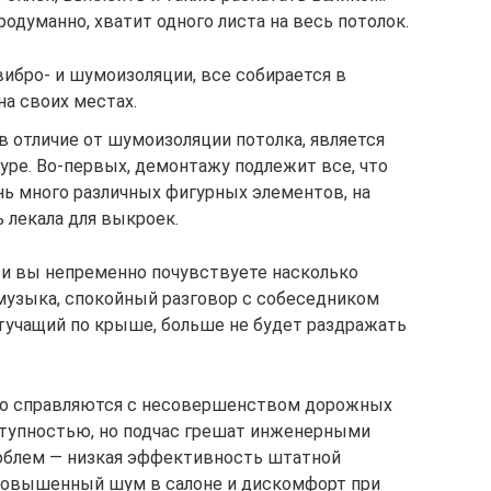
родуманно, хватит одного листа на весь потолок.
вибро- и шумоизоляции, все собирается в
на своих местах.
 в отличие от шумоизоляции потолка, является
уре. Во-первых, демонтажу подлежит все, что
ень много различных фигурных элементов, на
 лекала для выкроек.
 и вы непременно почувствуете насколько
 музыка, спокойный разговор с собеседником
стучащий по крыше, больше не будет раздражать
хо справляются с несовершенством дорожных
ступностью, но подчас грешат инженерными
облем — низкая эффективность штатной
 повышенный шум в салоне и дискомфорт при