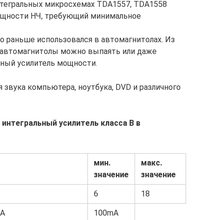
нтегральных микросхемах TDA1557, TDA1558
ощности НЧ, требующий минимальное
о раньше использовался в автомагнитолах. Из
 автомагнитолы можно выпаять или даже
нный усилитель мощности.
 звука компьютера, ноутбука, DVD и различного
интегральный усилитель класса B в
мин.
макс.
значение
значение
6
18
mА
100mA