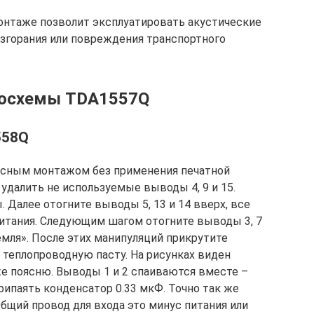
онтаже позволит эксплуатировать акустические
згорания или повреждения транспортного
росхемы TDA1557Q
558Q
есным монтажом без применения печатной
 удалить не используемые выводы 4, 9 и 15.
Далее отогните выводы 5, 13 и 14 вверх, все
итания. Следующим шагом отогните выводы 3, 7
земля». После этих манипуляций прикрутите
 теплопроводную пасту. На рисунках виден
же поясню. Выводы 1 и 2 спаиваются вместе –
припаять конденсатор 0.33 мкФ. Точно так же
Общий провод для входа это минус питания или