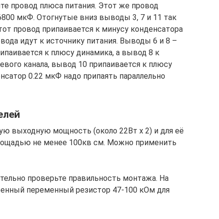
яйте провод плюса питания. Этот же провод
800 мкФ. Отогнутые вниз выводы 3, 7 и 11 так
тот провод припаивается к минусу конденсатора
вода идут к источнику питания. Выводы 6 и 8 –
рипаивается к плюсу динамика, а вывод 8 к
левого канала, вывод 10 припаивается к плюсу
енсатор 0.22 мкФ надо припаять параллельно
елей
 выходную мощность (около 22Вт х 2) и для её
площадью не менее 100кв см. Можно применить
тельно проверьте правильность монтажа. На
оенный переменный резистор 47-100 кОм для