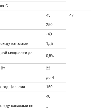
а, С
45
47
250
-40
между каналами
1дБ
дной мощности до
0,5%
 Вт
22
до 4
, гад Цельсия
150
40
ежду каналами не