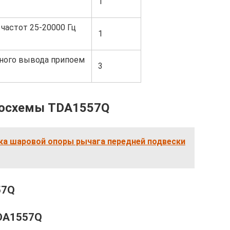
1
частот 25-20000 Гц
1
ного вывода припоем
3
росхемы TDA1557Q
ка шаровой опоры рычага передней подвески
57Q
TDA1557Q