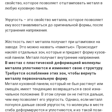
свой­ство, кото­рое поз­во­ля­ет отштам­по­вать металл в
любую кузов­ную панель.
Упру­гость – это свой­ство метал­ла, кото­рое поз­во­ля­ет
ему вос­ста­нав­ли­вать­ся до ори­ги­наль­ной фор­мы, после
устра­не­ния напряжения.
Жёст­кость лист метал­ла полу­ча­ет при штам­пов­ке на
заво­де. Это мож­но назвать «памя­тью». Про­ис­хо­дит
наклёп отдель­ных зон, кото­рые и при­да­ют фор­му кузов­
ной пане­ли. Металл полу­ча­ет внут­рен­ние напряжения.
В местах с пла­сти­че­ской дефор­ма­ци­ей моле­ку­лы
метал­ла уплот­ня­ют­ся и изме­ня­ют свою струк­ту­ру.
Тре­бу­ет­ся ослаб­ле­ние этих зон, что­бы вер­нуть
метал­лу пер­во­на­чаль­ную форму.
Металл кузов­ной пане­ли, кото­рый не был рас­тя­нут или
сме­щён, име­ет тен­ден­цию воз­вра­щать­ся в своё изна­
чаль­ное поло­же­ние. В этом слу­чае он не гнёт­ся даль­ше,
чем ему поз­во­ля­ет его упру­гость. Одна­ко, если металл
погнул­ся даль­ше сво­ей упру­го­сти, то моле­ку­лы в месте
сги­ба дефор­ми­ру­ют­ся и уплот­ня­ют­ся, и из такой пози­