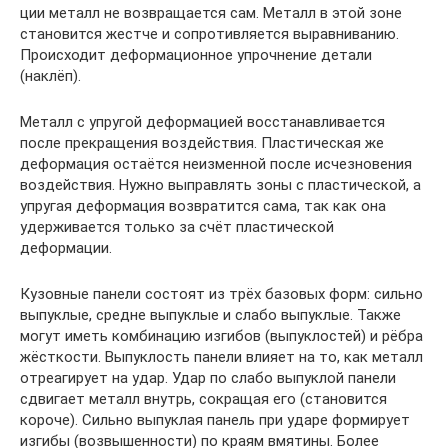
ции металл не воз­вра­ща­ет­ся сам. Металл в этой зоне
ста­но­вит­ся жест­че и сопро­тив­ля­ет­ся вырав­ни­ва­нию.
Про­ис­хо­дит дефор­ма­ци­он­ное упроч­не­ние дета­ли
(наклёп).
Металл с упру­гой дефор­ма­ци­ей вос­ста­нав­ли­ва­ет­ся
после пре­кра­ще­ния воз­дей­ствия. Пла­сти­че­ская же
дефор­ма­ция оста­ёт­ся неиз­мен­ной после исчез­но­ве­ния
воз­дей­ствия. Нуж­но выправ­лять зоны с пла­сти­че­ской, а
упру­гая дефор­ма­ция воз­вра­тит­ся сама, так как она
удер­жи­ва­ет­ся толь­ко за счёт пла­сти­че­ской
деформации.
Кузов­ные пане­ли состо­ят из трёх базо­вых форм: силь­но
выпук­лые, средне выпук­лые и сла­бо выпук­лые. Так­же
могут иметь ком­би­на­цию изги­бов (выпук­ло­стей) и рёб­ра
жёст­ко­сти. Выпук­лость пане­ли вли­я­ет на то, как металл
отре­а­ги­ру­ет на удар. Удар по сла­бо выпук­лой пане­ли
сдви­га­ет металл внутрь, сокра­щая его (ста­но­вит­ся
коро­че). Силь­но выпук­лая панель при уда­ре фор­ми­ру­ет
изги­бы (воз­вы­шен­но­сти) по кра­ям вмя­ти­ны. Более