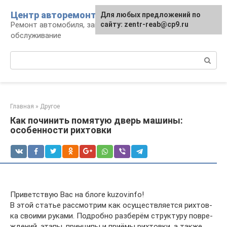
Перейти
Центр авторемонта
Для любых предложений по
к
Ремонт автомобиля, запчасти и
сайту: zentr-reab@cp9.ru
контенту
обслуживание
Поиск:
Главная
»
Другое
Как починить помятую дверь машины:
особенности рихтовки
При­вет­ствую Вас на бло­ге kuzov.info!
В этой ста­тье рас­смот­рим как осу­ществ­ля­ет­ся рих­тов­
ка сво­и­ми рука­ми. Подроб­но раз­бе­рём струк­ту­ру повре­
жде­ний, эта­пы, прин­ци­пы и при­ё­мы рих­тов­ки, а так­же