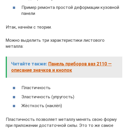
При­мер ремон­та про­стой дефор­ма­ции кузов­ной
панели
Итак, нач­нём с теории.
Мож­но выде­лить три харак­те­ри­сти­ки листо­во­го
металла:
Читайте также:
Панель приборов ваз 2110 —
описание значков и кнопок
Пла­стич­ность
Эла­стич­ность (упру­гость)
Жёст­кость (наклёп)
Пла­стич­ность поз­во­ля­ет метал­лу менять свою фор­му
при при­ло­же­нии доста­точ­ной силы. Это то же самое