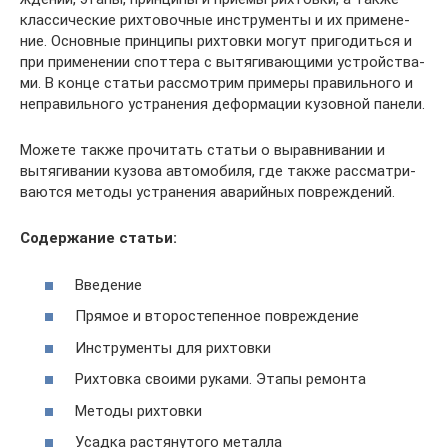
клас­си­че­ские рих­то­воч­ные инстру­мен­ты и их при­ме­не­
ние. Основ­ные прин­ци­пы рих­тов­ки могут при­го­дить­ся и
при при­ме­не­нии спот­те­ра с вытя­ги­ва­ю­щи­ми устрой­ства­
ми. В кон­це ста­тьи рас­смот­рим при­ме­ры пра­виль­но­го и
непра­виль­но­го устра­не­ния дефор­ма­ции кузов­ной панели.
Може­те так­же про­чи­тать ста­тьи о вырав­ни­ва­нии и
вытя­ги­ва­нии кузо­ва авто­мо­би­ля, где так­же рас­смат­ри­
ва­ют­ся мето­ды устра­не­ния ава­рий­ных повреждений.
Содер­жа­ние статьи:
Вве­де­ние
Пря­мое и вто­ро­сте­пен­ное повреждение
Инстру­мен­ты для рихтовки
Рих­тов­ка сво­и­ми рука­ми. Эта­пы ремонта
Мето­ды рихтовки
Усад­ка рас­тя­ну­то­го металла