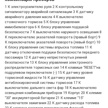
1 К электроусилителю руля 2 К контрольному
сигнализатору аварийной сигнализации 3 К датчику
аварийного давления масла 4 К выключателю
стояночного тормоза 5 К блоку управления
иммобилизатора 6 К блоку управления подушкой
безопасности 7 К выключателю наружного освещения 8
К переключателю указателей поворота (правый борт) 9
К переключателю указателей поворота (левый борт) 10
К блоку управления системы впрыска топлива 11 К
датчику отключения подушки безопасности переднего
пассажира 12 К датчику непристегнутых ремней
безопасности 13 К блоку управления электронного
распределителя тормозных сил 14 К клавише “RESET”на
подрулевом переключателе (-) 15 К датчику уровня
тормозной жидкости 16 К датчику управления
антиблокировочной системы тормозов 17 К
выключателю дальнего света фар 18 К выключателю
освещения комбинации приборов 19 Корпус 20 К клемме
“30” аккумуляторной батареи 21 К клемме “15”
выключателя зажигания 22 К датчику расхода топлива
23 К клавише режимов переключения функций