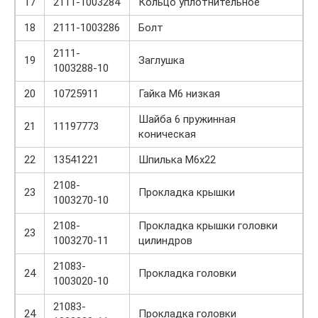
17
2111-1003284
Кольцо уплотнительное
18
2111-1003286
Болт
2111-
19
Заглушка
1003288-10
20
10725911
Гайка М6 низкая
Шайба 6 пружинная
21
11197773
коническая
22
13541221
Шпилька М6х22
2108-
23
Прокладка крышки
1003270-10
2108-
Прокладка крышки головки
23
1003270-11
цилиндров
21083-
24
Прокладка головки
1003020-10
21083-
24
Прокладка головки