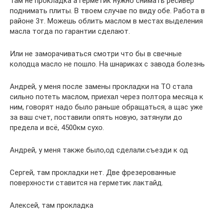
Там не прокладка а герметик нужно снимать ресивер
поднимать плиты. В твоем случае по виду обе. Работа в
районе 3т. Можешь облить маслом в местах выделения
масла тогда по гарантии сделают.
Или не заморачиваться смотри что бы в свечные
колодца масло не пошло. На шнариках с завода болезнь
Андрей, у меня после замены прокладки на ТО стала
сильно потеть маслом, приехал через полтора месяца к
ним, говорят надо было раньше обращаться, а щас уже
за ваш счет, поставили опять новую, затянули до
предела и всё, 4500км сухо.
Андрей, у меня также было,од сделали.съезди к од
Сергей, там прокладки нет. Две фрезерованные
поверхности ставится на герметик лактайд.
Алексей, там прокладка