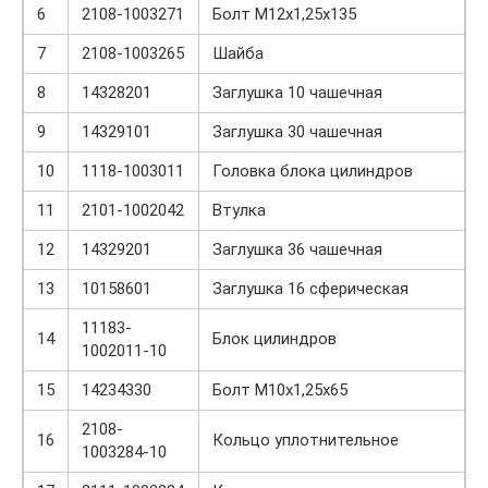
6
2108-1003271
Болт М12х1,25х135
7
2108-1003265
Шайба
8
14328201
Заглушка 10 чашечная
9
14329101
Заглушка 30 чашечная
10
1118-1003011
Головка блока цилиндров
11
2101-1002042
Втулка
12
14329201
Заглушка 36 чашечная
13
10158601
Заглушка 16 сферическая
11183-
14
Блок цилиндров
1002011-10
15
14234330
Болт М10х1,25х65
2108-
16
Кольцо уплотнительное
1003284-10