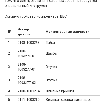
том, что для проведения подобных работ потребуется
определенный инструмент.
Схема-устройство компонентов ДВС
Номер
№
Наименование запчасти
детали
1
2108-1003298
Гайка
2108-
2
Шайба
1003278-01
2108-
3
Втулка
1003277-01
2108-
3
Втулка
1003277-02
4
2108-1003274
Шпилька крышки
5
2111-1003260
Крышка головки цилиндров