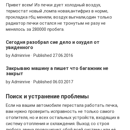
Привет всем! Из печки дует холодный воздух,
термостат новый ,помпа новая,антифриз в норме,
прокладка гбц меняли, воздух выгнали,один только
радиатор печки остался не тронутым не разу не
менялось за 280000 пробега.
Сегодня разобрал сие дело и охудел от
увиденного
by Adminrive · Published 27.06.2016
Закрываю машину а пишет что багажник не
закрыт
by Adminrive · Published 06.03.2017
Поиск и устранение проблемы
Если на вашем автомобиле перестала работать печка,
вам нужно проверить исправность не только самого
отопителя, но и всех остальных устройств, входящих в
систему отопления и охлаждения. Выход со строя
любого звена провоцирует сбой всей системы или её