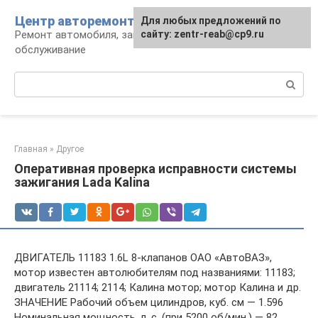
Перейти
Центр авторемонта
Для любых предложений по
к
Ремонт автомобиля, запчасти и
сайту: zentr-reab@cp9.ru
контенту
обслуживание
Поиск:
Главная
»
Другое
Оперативная проверка исправности системы
зажигания Lada Kalina
ДВИГАТЕЛЬ 11183 1.6L 8-клапанов ОАО «АвтоВАЗ»,
мотор известен автолюбителям под названиями: 11183;
двигатель 21114; 2114; Калина мотор; мотор Калина и др.
ЗНАЧЕНИЕ Рабочий объем цилиндров, куб. см — 1.596
Номинальная мощность, л. с. (при 5200 об/мин.) — 82