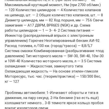
Максимальный крутящий момент, Нм (при 2700 об/мин.)
— 120 Количество цилиндров — 4 Количество клапанов
на цилиндр, шт. — 2 Общее количество клапанов, шт. — 8
Диаметр цилиндра, мм — 82 Ход поршня, мм — 75.6 Свечи
зажигания — А17 ДВРМ, BPR6ES (NGK) и др. Схема
работы цилиндров — 1 — 3- 4- 2 Система питания —
Инжектор (распределенный впрыск с электронным
управлением) Горючее Неэтилированный бензин АИ-92
Расход топлива, л./100 км. (город/трасса) — 8,8/5,7
Система смазки Комбинированная (разбрызгивание +под
давлением) Тип моторного масла — 5W-30, 5W-40, 10w-30
и 10W-40 Количество моторного масла, л — 3.5 Система
охлаждения — Жидкостная, замкнутого типа
Охлаждающая жидкость — На основе этилен-гликоля
Моторесурс, тыс. час. (теория/практика) — 150/300 Вес,
кг — 127
Проблемы автомобиля: 1-Изчизают обороты и тяга в
движение, на пару секунд. 2-На бензине (газ есть ещё)
колошматит немного… 3-В темноте яркое кольцо пробоя
вокруг изоляторов свечи.