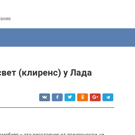
вание
вет (клиренс) у Лада
мобиля – это расстояние от поверхности, на