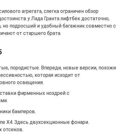
илового агрегата, слегка ограничен обзор
 достоинств у Лада Гранта лифтбек достаточно,
а, но подросший и удобный багажник совместно с
чают от старшего брата.
5
ые, породистые. Впереди, новые версии, похожи
грессивностью, которая исходит от
овного освещения.
ставки фирменных ноздрей с
ми.
ники бамперов.
пе Х4. Здесь двухсекционные фонари.
 отсеков.