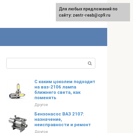
Для любых предложений по
сайту: zentr-reab@cp9.ru
Поиск:
С каким цоколем подходит
на ваз-2106 лампа
ближнего света, как
поменять
Другое
Бензонасос ВАЗ 2107:
назначение,
неисправности и ремонт
Другое