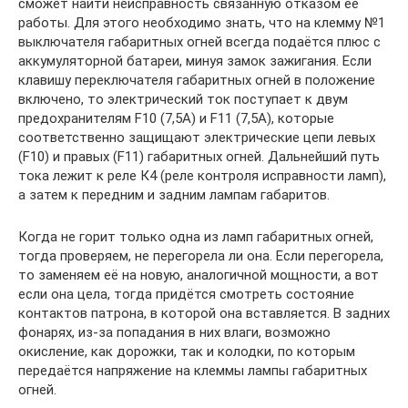
сможет найти неисправность связанную отказом её
работы. Для этого необходимо знать, что на клемму №1
выключателя габаритных огней всегда подаётся плюс с
аккумуляторной батареи, минуя замок зажигания. Если
клавишу переключателя габаритных огней в положение
включено, то электрический ток поступает к двум
предохранителям F10 (7,5А) и F11 (7,5А), которые
соответственно защищают электрические цепи левых
(F10) и правых (F11) габаритных огней. Дальнейший путь
тока лежит к реле К4 (реле контроля исправности ламп),
а затем к передним и задним лампам габаритов.
Когда не горит только одна из ламп габаритных огней,
тогда проверяем, не перегорела ли она. Если перегорела,
то заменяем её на новую, аналогичной мощности, а вот
если она цела, тогда придётся смотреть состояние
контактов патрона, в которой она вставляется. В задних
фонарях, из-за попадания в них влаги, возможно
окисление, как дорожки, так и колодки, по которым
передаётся напряжение на клеммы лампы габаритных
огней.