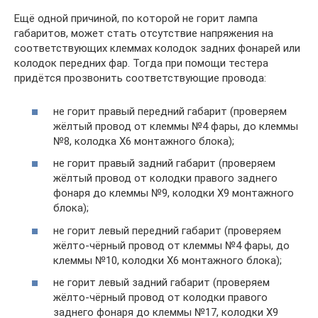
Ещё одной причиной, по которой не горит лампа
габаритов, может стать отсутствие напряжения на
соответствующих клеммах колодок задних фонарей или
колодок передних фар. Тогда при помощи тестера
придётся прозвонить соответствующие провода:
не горит правый передний габарит (проверяем
жёлтый провод от клеммы №4 фары, до клеммы
№8, колодка Х6 монтажного блока);
не горит правый задний габарит (проверяем
жёлтый провод от колодки правого заднего
фонаря до клеммы №9, колодки Х9 монтажного
блока);
не горит левый передний габарит (проверяем
жёлто-чёрный провод от клеммы №4 фары, до
клеммы №10, колодки Х6 монтажного блока);
не горит левый задний габарит (проверяем
жёлто-чёрный провод от колодки правого
заднего фонаря до клеммы №17, колодки Х9