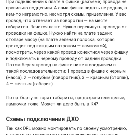
При подключении к плате в фишке (разъёме) провода не
правильно подцепили. А сама фишка видать не родная, а
кем-то неграмотно, несмотря схемы, прицепленна. У вас
провод, что отвечает за поворотки — на месте
габаритов. Лечется легко. Нужно перекинуть провода от
проводки на фишке. Нужно найти на плате задних
стопаре массу (на плате зелёная полоска, которая
проходит под каждым патроном — лампочкой);
посмотреть, через какой провод конектися через фишку
и подключать к чёрному проводу от задней проводки.
Потом берём провод на фишке ниже и соединяем в
такой последовательности: 1 провод в фишке с черным
(масса), 2 — голубым (поворотник), 3 — красным (стопак),
4 — жёлтым (габарит)
По пр. борту не горят габариты, предохранители целые,
лампочки тоже. Может ли дело быть в К4?
Схемы подключения ДХО
Так как DRL можно монтировать по своему усмотрению,
существует множество схем подключения, которые