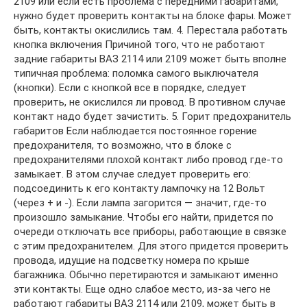
2109 или если есть проблема с передними габаритами,
нужно будет проверить контакты на блоке фары. Может
быть, контакты окислились там. 4. Перестала работать
кнопка включения Причиной того, что не работают
задние габариты ВАЗ 2114 или 2109 может быть вполне
типичная проблема: поломка самого выключателя
(кнопки). Если с кнопкой все в порядке, следует
проверить, не окислился ли провод. В противном случае
контакт надо будет зачистить. 5. Горит предохранитель
габаритов Если наблюдается постоянное горение
предохранителя, то возможно, что в блоке с
предохранителями плохой контакт либо провод где-то
замыкает. В этом случае следует проверить его:
подсоединить к его контакту лампочку на 12 Вольт
(через + и -). Если лампа загорится — значит, где-то
произошло замыкание. Чтобы его найти, придется по
очереди отключать все приборы, работающие в связке
с этим предохранителем. Для этого придется проверить
провода, идущие на подсветку номера по крыше
багажника. Обычно перетираются и замыкают именно
эти контакты. Еще одно слабое место, из-за чего не
работают габариты ВАЗ 2114 или 2109, может быть в