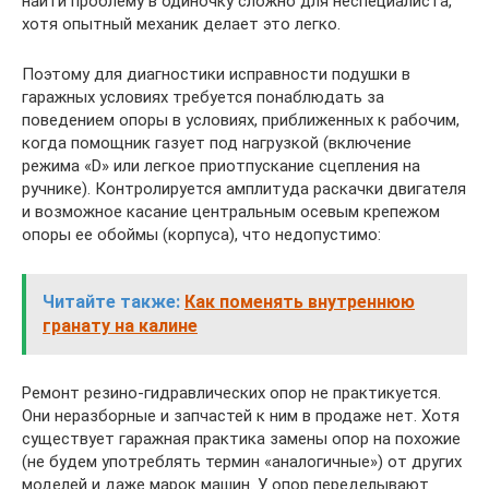
найти проблему в одиночку сложно для неспециалиста,
хотя опытный механик делает это легко.
Поэтому для диагностики исправности подушки в
гаражных условиях требуется понаблюдать за
поведением опоры в условиях, приближенных к рабочим,
когда помощник газует под нагрузкой (включение
режима «D» или легкое приотпускание сцепления на
ручнике). Контролируется амплитуда раскачки двигателя
и возможное касание центральным осевым крепежом
опоры ее обоймы (корпуса), что недопустимо:
Читайте также:
Как поменять внутреннюю
гранату на калине
Ремонт резино-гидравлических опор не практикуется.
Они неразборные и запчастей к ним в продаже нет. Хотя
существует гаражная практика замены опор на похожие
(не будем употреблять термин «аналогичные») от других
моделей и даже марок машин. У опор переделывают