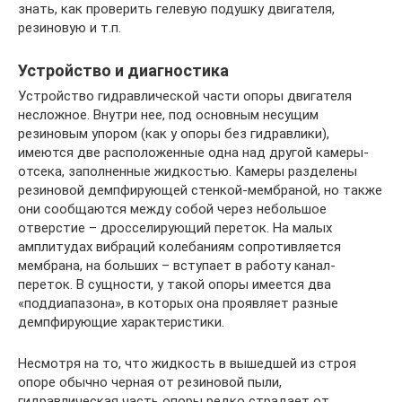
знать, как проверить гелевую подушку двигателя,
резиновую и т.п.
Устройство и диагностика​
Устройство гидравлической части опоры двигателя
несложное. Внутри нее, под основным несущим
резиновым упором (как у опоры без гидравлики),
имеются две расположенные одна над другой камеры-
отсека, заполненные жидкостью. Камеры разделены
резиновой демпфирующей стенкой-мембраной, но также
они сообщаются между собой через небольшое
отверстие – дросселирующий переток. На малых
амплитудах вибраций колебаниям сопротивляется
мембрана, на больших – вступает в работу канал-
переток. В сущности, у такой опоры имеется два
«поддиапазона», в которых она проявляет разные
демпфирующие характеристики.
Несмотря на то, что жидкость в вышедшей из строя
опоре обычно черная от резиновой пыли,
гидравлическая часть опоры редко страдает от