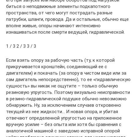
его при запуске или наборе оборотов под нагрузкой
биться о неподвижные элементы подкапотного
пространства, от чего могут пострадать разные
патрубки, шланги, провода. Да и остальные, обычно еще
вполне живые, опоры начинают интенсивно
изнашиваться после смерти ведущей, гидравлической.
1 / 3 2 / 3 3 / 3
Если взять опору за рабочую часть (ту, к которой
прикручивается кронштейн, соединяющий ее с
двигателем) и покачать (за опору в чистом виде или за
сам двигатель непосредственно), то ее «гидравлическую
сущность» вы никак не ощутите – только обычную
резиновую упругость. Поэтому визуально неисправности
в резино-гидравлической подушке обычно невозможно
обнаружить. Ну, за исключением случаев откровенно
текущей из нее жидкости… И новая опора, и убитая
отвечают определенной упругостью на приложенное
вручную усилие – без опыта или хотя бы сравнения с
аналогичной машиной с заведомо исправной опорой