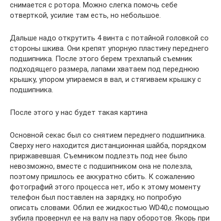
снимается с ротора. Можно слегка помочь себе
отверткой, усилие там есть, но небольшое.
Дальше надо открутить 4 винта с потайной головкой со
стороны шкива. Они крепят упорную пластину переднего
подшипника. После этого берем трехлапый съемник
подходящего размера, лапами хватаем под переднюю
крышку, упором упираемся в вал, и стягиваем крышку с
подшипника.
После этого у нас будет такая картина
Основной секас был со снятием переднего подшипника.
Сверху него находится дистанционная шайба, порядком
приржавевшая. Съемником подлезть под нее было
невозможно, вместе с подшипником она не полезла,
поэтому пришлось ее аккуратно сбить. К сожалению
фотографий этого процесса нет, ибо к этому моменту
телефон был поставлен на зарядку, но попробую
описать словами. Облил ее жидкостью WD40,с помощью
зубила провернул ее на валу на пару оборотов. Якорь при