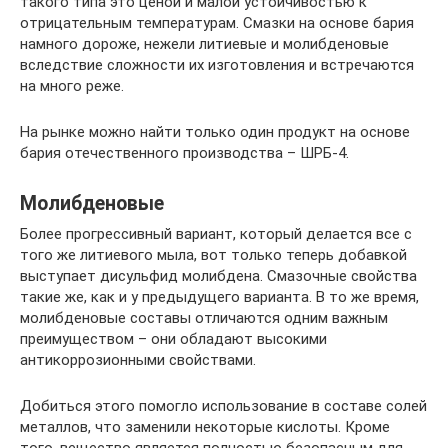
такого типа это ценой и малой устойчивостью к
отрицательным температурам. Смазки на основе бария
намного дороже, нежели литиевые и молибденовые
вследствие сложности их изготовления и встречаются
на много реже.
На рынке можно найти только один продукт на основе
бария отечественного производства – ШРБ-4.
Молибденовые
Более прогрессивный вариант, который делается все с
того же литиевого мыла, вот только теперь добавкой
выступает дисульфид молибдена. Смазочные свойства
такие же, как и у предыдущего варианта. В то же время,
молибденовые составы отличаются одним важным
преимуществом – они обладают высокими
антикоррозионными свойствами.
Добиться этого помогло использование в составе солей
металлов, что заменили некоторые кислоты. Кроме
того, вещество является полностью безопасным для