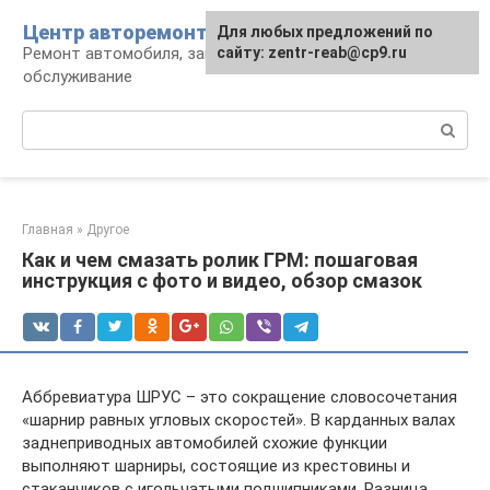
Перейти
Центр авторемонта
Для любых предложений по
к
Ремонт автомобиля, запчасти и
сайту: zentr-reab@cp9.ru
контенту
обслуживание
Поиск:
Главная
»
Другое
Как и чем смазать ролик ГРМ: пошаговая
инструкция с фото и видео, обзор смазок
Аббревиатура ШРУС – это сокращение словосочетания
«шарнир равных угловых скоростей». В карданных валах
заднеприводных автомобилей схожие функции
выполняют шарниры, состоящие из крестовины и
стаканчиков с игольчатыми подшипниками. Разница