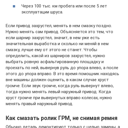
Через 100 тыс. км пробега или после 5 лет
эксплуатации шруса.
Если привод захрустел, менять в нем смазку поздно.
Нужно менять сам привод. Объясняется это тем, что
если шарнир захрустел, значит, в нем уже есть
значительная выработка и сколько ни меняй в нем
смазку, лучше ему от этого не станет. Чтобы
определить, какой из шарниров захрустел, нужно
выбрать ровную асфальтированную площадку и
проехать по ней, вывернув руль до упора влево, а после
этого до упора вправо. В это время помощник находясь
вне машины должен оценить, в каком случае хруст
громче. Если звук громче, когда руль вывернут влево,
тогда нужно менять левый наружный привод. Когда
хруст громче при вывернутых вправо колесах, нужно
менять правый наружный привод.
Как смазать ролик ГРМ, не снимая ремня
Обычно деталь демонтируют только с целью замены, а