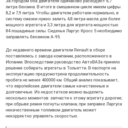
За городом оба двигателя одинаково расходуют 6,7
литра бензина. В итоге в смешанном цикле имеем цифры
8,2 и 7,9 литра. Чтобы двигатели работали нормально, в
систему смазки нужно залить 4,8 литра масла для более
мощного агрегата и 3,3 литра для агрегата мощностью
84 лошадиные силы. Сиденья Ларгус Кросс 5 необходимо
заправлять бензином А-95.
До недавнего времени двигатели Renault в сборе
поставлялись с завода компании, расположенного в
Испании. Впоследствии руководство АвтоВАЗа приняло
решение собирать агрегаты в Тольятти. В паспорте на
эксплуатацию предусмотрена продолжительность
пробега не менее 400000 км. Общий анализ показывает,
что европейские двигатели самые качественные и
долговечные. Из недостатков можно выделить
несколько моментов: запчасти к этому агрегату дорогие;
при обрыве ремня погнуты клапана; при заправке Ларгуса
некачественным топливом двигатель может
некорректно управлять скоростью.