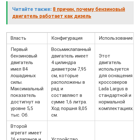
Читайте также:
8 причин, почему бензиновый
двигатель работает как дизель
Власть
Конфигурация
Использование
Первый
Восьмиклапанный
бензиновый
двигатель имеет
Этот
двигатель
4 цилиндра
двигатель
имел 84
диаметром 7,95
используется
лошадиных
см, которые
для оснащения
силы.
расположены в
кроссоверов
Максимальный
ряд и
Lada Largus в
показатель
составляют в
стандартной и
достигнут на
сумме 1,6 литра.
нормальной
уровне 5,5
Ход поршня 8,05
комплектациях.
тыс. Об.
см.
Второй
агрегат имеет
16 клапанов и
Устройство