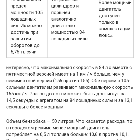
Более мощный
предел
цилиндров и
двигатель
мощности 105
поршней
доступен
лошадиных
аналогично
только в
сил. Их можно
двигателю
комплектации
достичь при
мощностью 84
люкс».
развитии
лошадиных силы.
оборотов до
5,75 тысячи.
интересно, что максимальная скорость в 84 л.с вместе с
пятиместной версией имеет на 1 км / ч больше, чем у
семиместной версии (156 против 155). Обе версии с 105-
сильным двигателем развивают максимальную скорость
165 км / ч. Разгон до сотни может быть достигнут за
14,5 секунды с агрегатом на 84 лошадиных силы и за 13,1
секунды с более мощным.
Объем бензобака — 50 литров. Что касается расхода, то
в городском режиме менее мощный двигатель
потребляет на 0,5 л топлива больше: 10,6 л против 10,1.