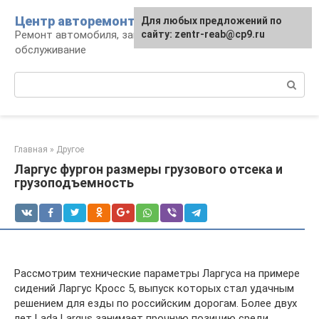
Перейти
Центр авторемонта
Для любых предложений по
к
Ремонт автомобиля, запчасти и
сайту: zentr-reab@cp9.ru
контенту
обслуживание
Поиск:
Главная
»
Другое
Ларгус фургон размеры грузового отсека и
грузоподъемность
Рассмотрим технические параметры Ларгуса на примере
сидений Ларгус Кросс 5, выпуск которых стал удачным
решением для езды по российским дорогам. Более двух
лет Lada Largus занимает прочную позицию среди