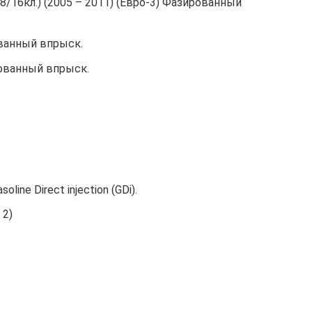
л.,8/16кл.) (2005 – 2011) (Евро-3) Фазированный
ованный впрыск.
рованный впрыск.
line Direct injection (GDi).
 2)