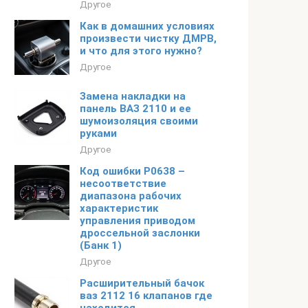
Другое
Как в домашних условиях
произвести чистку ДМРВ,
и что для этого нужно?
Другое
Замена накладки на
панель ВАЗ 2110 и ее
шумоизоляция своими
руками
Другое
Код ошибки P0638 –
несоответствие
диапазона рабочих
характеристик
управления приводом
дроссельной заслонки
(Банк 1)
Другое
Расширительный бачок
ваз 2112 16 клапанов где