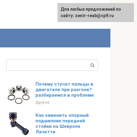
Для любых предложений по
сайту: zentr-reab@cp9.ru
Поиск:
Почему стучат пальцы в
двигателе при разгоне?
разбираемся в проблеме
Другое
Как заменить опорный
подшипник передней
стойки на Шевроле
Лачетти