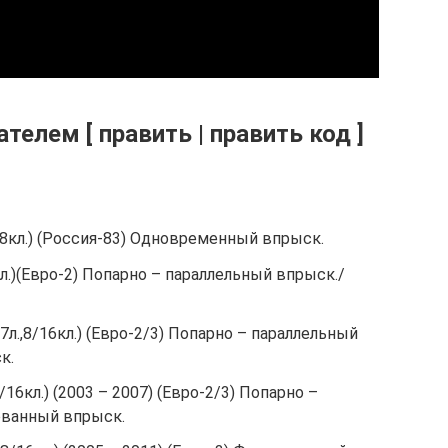
телем [ править | править код ]
5л.,8кл.) (Россия-83) Одновременный впрыск.
16кл.)(Евро-2) Попарно – параллельный впрыск./
,7л.,8/16кл.) (Евро-2/3) Попарно – параллельный
к.
,8/16кл.) (2003 – 2007) (Евро-2/3) Попарно –
ованный впрыск.