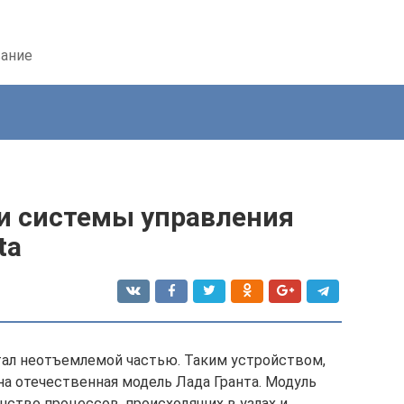
вание
и системы управления
ta
тал неотъемлемой частью. Таким устройством,
а отечественная модель Лада Гранта. Модуль
ство процессов, происходящих в узлах и