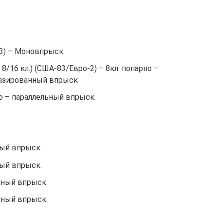
83) – Моновпрыск.
л. 8/16 кл.) (США-83/Евро-2) – 8кл. попарно –
фазированный впрыск
о – параллельный впрыск.
ный впрыск.
ный впрыск.
анный впрыск.
анный впрыск.