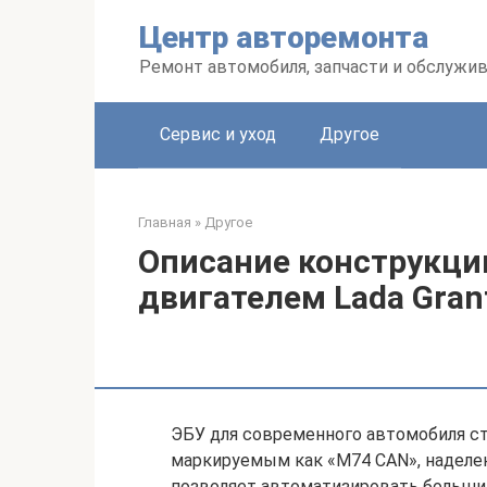
Перейти
Центр авторемонта
к
контенту
Ремонт автомобиля, запчасти и обслужи
Сервис и уход
Другое
Главная
»
Другое
Описание конструкци
двигателем Lada Gran
ЭБУ для современного автомобиля с
маркируемым как «М74 CAN», наделен
позволяет автоматизировать большин