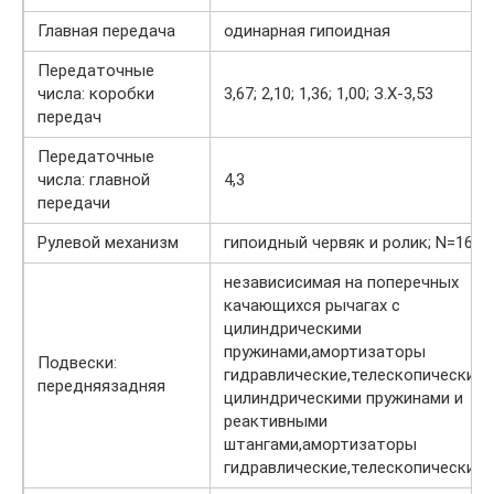
Главная передача
одинарная гипоидная
Передаточные
числа: коробки
3,67; 2,10; 1,36; 1,00; З.X-3,53
передач
Передаточные
числа: главной
4,3
передачи
Рулевой механизм
гипоидный червяк и ролик; N=16,4
независисимая на поперечных
качающихся рычагах с
цилиндрическими
пружинами,амортизаторы
Подвески:
гидравлические,телескопическиес
передняязадняя
цилиндрическими пружинами и
реактивными
штангами,амортизаторы
гидравлические,телескопические