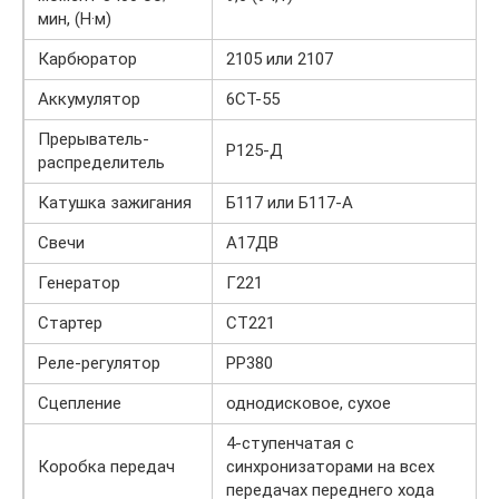
мин, (H·м)
Карбюратор
2105 или 2107
Аккумулятор
6СТ-55
Прерыватель-
Р125-Д
распределитель
Катушка зажигания
Б117 или Б117-А
Свечи
А17ДВ
Генератор
Г221
Стартер
СТ221
Реле-регулятор
РР380
Сцепление
однодисковое, сухое
4-ступенчатая с
Коробка передач
синхронизаторами на всех
передачах переднего хода