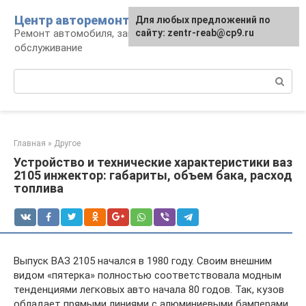
Перейти
Центр авторемонта
Для любых предложений по
к
Ремонт автомобиля, запчасти и
сайту: zentr-reab@cp9.ru
контенту
обслуживание
Поиск:
Главная
»
Другое
Устройство и технические характеристики ваз
2105 инжектор: габариты, объем бака, расход
топлива
Выпуск ВАЗ 2105 начался в 1980 году. Своим внешним
видом «пятерка» полностью соответствовала модным
тенденциями легковых авто начала 80 годов. Так, кузов
обладает прямыми линиями с алюминиевыми бамперами,