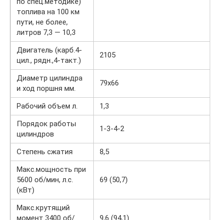
по спец.методике)
топлива на 100 км
пути, не более,
литров 7,3 — 10,3
Двигатель (карб.4-
2105
цил., рядн.,4-такт.)
Диаметр цилиндра
79х66
и ход поршня мм.
Рабочий объем л.
1,3
Порядок работы
1-3-4-2
цилиндров
Степень сжатия
8,5
Макс.мощность при
5600 об/мин, л.с.
69 (50,7)
(кВт)
Макс.крутящий
момент 3400 об/
9,6 (94,1)