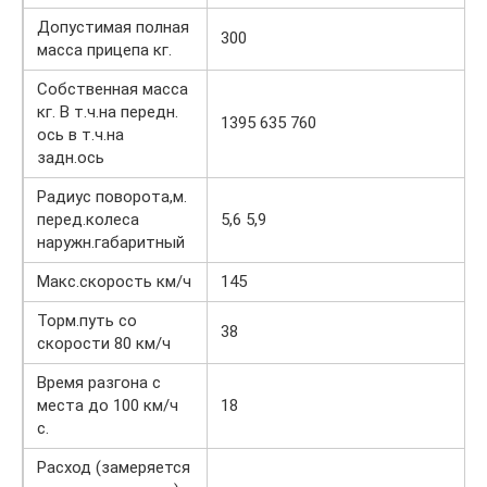
Допустимая полная
300
масса прицепа кг.
Собственная масса
кг. В т.ч.на передн.
1395 635 760
ось в т.ч.на
задн.ось
Радиус поворота,м.
перед.колеса
5,6 5,9
наружн.габаритный
Макс.скорость км/ч
145
Торм.путь со
38
скорости 80 км/ч
Время разгона с
места до 100 км/ч
18
с.
Расход (замеряется