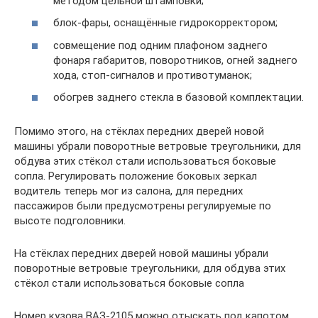
методом цельной штамповки;
блок-фары, оснащённые гидрокорректором;
совмещение под одним плафоном заднего
фонаря габаритов, поворотников, огней заднего
хода, стоп-сигналов и противотуманок;
обогрев заднего стекла в базовой комплектации.
Помимо этого, на стёклах передних дверей новой
машины убрали поворотные ветровые треугольники, для
обдува этих стёкол стали использоваться боковые
сопла. Регулировать положение боковых зеркал
водитель теперь мог из салона, для передних
пассажиров были предусмотрены регулируемые по
высоте подголовники.
На стёклах передних дверей новой машины убрали
поворотные ветровые треугольники, для обдува этих
стёкол стали использоваться боковые сопла
Номер кузова ВАЗ-2105 можно отыскать под капотом