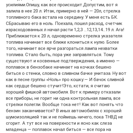
усилиями.Опишу, как все происходит.Допустим, вот я
залила в нее 20 л. Итак, примерно в ней — 20л, стрелка
топливного бака встала на середину. У меня есть БК.
СБрасываю его в ноль. Поехала, пошел расход, счетчик
израсходованных л начал расти 1,2,3 …12,13,14…19 л. Ага!
Приближается к 20 л, одновременно стрелка указателя
топлива начинает все ближе клониться к нулю. Более
того, начинает все ярче разгораться лампа нехватки
топлива. Стало быть, пора уже заправляться. Тому
существуют и косвенные подтверждения, а именно —
поплавок в бензобаке начинает на кочках бешено
биться о стенки, словно в сливном бачке унитаза. Ну вот
как в песне группы «Ноль» про кошку:— И бачок сливной
как сердце бешено стучит!Это, кстати, я считаю
хорошей фишкой автомобиля. Вот к примеру отказали
все приборы, не горит ни одна контрольная лампа, все
стрелки полегли. Вообще тока нет! Как вот понять что
бензин заканчивается? В иных автомобилях с хорошей
шумоизоляцией так и не поймешь ничего, пока ТНВД не
сгорит. А тут все на поверхности и ясно как слеза
младенца — поплавок начал биться — все пора на