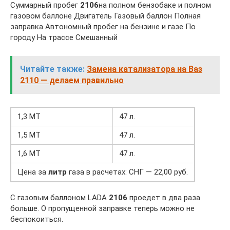
Суммарный пробег
2106
на полном бензобаке и полном
газовом баллоне Двигатель Газовый баллон Полная
заправка Автономный пробег на бензине и газе По
городу На трассе Смешанный
Читайте также:
Замена катализатора на Ваз
2110 — делаем правильно
1,3 MT
47 л.
1,5 MT
47 л.
1,6 MT
47 л.
Цена за
литр
газа в расчетах: СНГ — 22,00 руб.
С газовым баллоном LADA
2106
проедет в два раза
больше. О пропущенной заправке теперь можно не
беспокоиться.