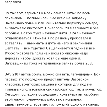
заправку!
Ну так вот, вернемся к моей семере. Итак, по всем
признакам — полный ноль. Заезжаю на заправку.
Заказываю полный бак. Решительно подхожу к семере,
выхватываю пистолет. Понеслось. 20 л заливается без
проблем. Потом туже начинает ийти. С 24 л начинает
отщелкиваться. Причем, я по разному пробовала и
вставлять — вынимать и дуть на него и заклинания
шептать — все тщетно! Отщелкивается гадина и все.
Курок пистолета прям на каком.то микроне надо
держать чтобы дожать хотя бы еще один л.
Заправщикам тоже не удавалось залить более 25 л.
ВАЗ 2107 автомобиль, можно сказать, легендарный. Во-
первых, это последний представитель Вазовской
классики, во-вторых, машина в которой для подачи
топлива использовался как карбюратор, так и инжектор.
Сегодня последние сошедшие с конвейера автомобили
этой марки по-прежнему работают исправно.
Единственное слабое место, пожалуй, одного из самых