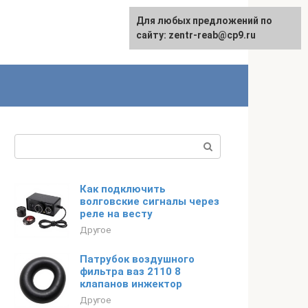
Для любых предложений по
сайту: zentr-reab@cp9.ru
Поиск:
Как подключить
волговские сигналы через
реле на весту
Другое
Патрубок воздушного
фильтра ваз 2110 8
клапанов инжектор
Другое