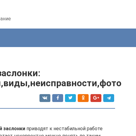
вание
заслонки:
,виды,неисправности,фото
й заслонки
приводят к нестабильной работе
отает некорректно можно понять по таким