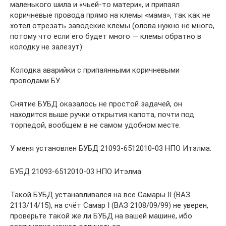
маленького шила и «чьей-то матери», и припаял
коричневые провода прямо на клемы «мама», так как не
хотел отрезать заводские клемы (олова нужно не много,
потому что если его будет много — клемы обратно в
колодку не залезут):
Колодка аварийки с припаянными коричневыми
проводами БУ
Снятие БУБД оказалось не простой задачей, он
находится выше ручки открытия капота, почти под
торпедой, вообщем в не самом удобном месте.
У меня установлен БУБД 21093-6512010-03 НПО Итэлма.
БУБД 21093-6512010-03 НПО Итэлма
Такой БУБД устанавливался на все Самары II (ВАЗ
2113/14/15), на счёт Самар I (ВАЗ 2108/09/99) не уверен,
проверьте такой же ли БУБД на вашей машине, ибо