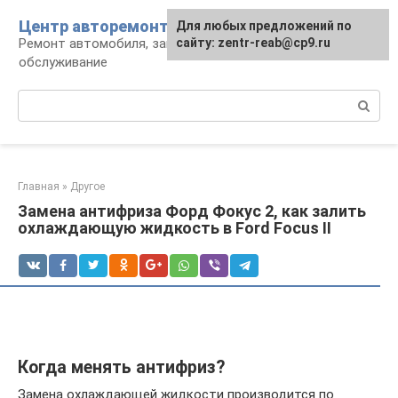
Перейти
Центр авторемонта
Для любых предложений по
к
Ремонт автомобиля, запчасти и
сайту: zentr-reab@cp9.ru
контенту
обслуживание
Поиск:
Главная
»
Другое
Замена антифриза Форд Фокус 2, как залить
охлаждающую жидкость в Ford Focus II
Когда менять антифриз?
Замена охлаждающей жидкости производится по