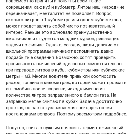
повсеместно приняты и понятны всем такие
сокращения, как: куб и кубометр. Литры наш «народ» не
переиначивает, менталитет не позволяет. Вопрос,
сколько литров в 1 кубометре или одном кубе метана,
может представлять собой чисто познавательный
интерес. Раньше это волновало преимущественно
школьников и студентов младших курсов, решающих
задачи по физике. Однако, сегодня, люди далекие от
школьной программы начинают вспоминать давно
подзабытые сведения. Возможно, хотят проверить
правильность вычислений сделанных самостоятельно,
при переводе литров в кубы, кубометры или кубические
метры – м3. Многие водители привыкли соотносить
расход топлива и километраж, который может проехать
автомобиль после заправки, исходя именно из
количества литров заправленного в баллон газа. На
заправках метан считают в кубах. Задача достаточно
простая, но часто «усложняемая» некорректными
постановками вопроса. Поэтому рассмотрим подробнее.
Попутно, считаю нужным пояснить термин: сжиженный