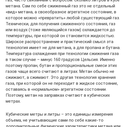
газ, часто связанный с вопросом: сколько литров в кубе
метана. Сам по себе сжиженный газ это не отдельный
«вид» метана, а своеобразное агрегатное состояние, в
которое можно «превратить» любой существующий газ.
Технически, для получения сжиженного состояния, газ
или воздух (тоже являющийся газом) охлаждается до
температуры, при которой он становится жидкостью.
Широкое распространение и практический смысл эта
технология имеет не для метана, а для пропана и бутана.
Температура охлаждения при технологии сжижения газа
в таком случае – минус 160 градусов Цельсия. Именно
поэтому пропан, бутан и пропорциональные смеси этих
газов чаще всего считают в литрах. Метан обычно не
сжижают, а сжимают. Это другая технология хранения
газа, при которой он не переходит в жидкое состояние,
оставаясь в «нормальном» агрегатном состоянии.
Поэтому, метан на заправках считают в кубических
метрах.
Кубические метры и литры – это единицы измерения
объема, не учитывающие сами по себе какие-то
дополнительные физические характеристики метана или