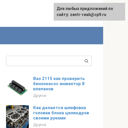
Для любых предложений по
сайту: zentr-reab@cp9.ru
Поиск:
Ваз 2115 как проверить
бензонасос инжектор 8
клапанов
Другое
Как делается шлифовка
головки блока цилиндров
своими руками
Другое