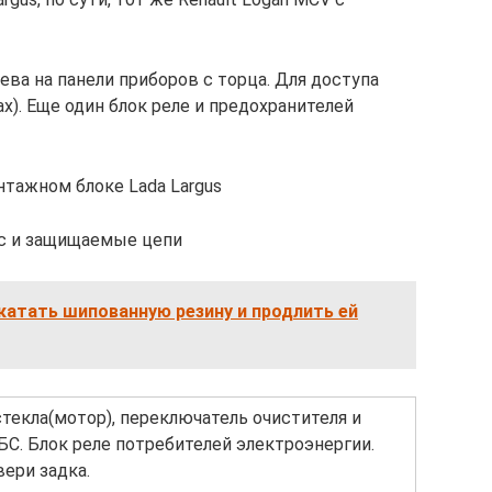
ева на панели приборов с торца. Для доступа
). Еще один блок реле и предохранителей
тажном блоке Lada Largus
ус и защищаемые цепи
катать шипованную резину и продлить ей
текла(мотор), переключатель очистителя и
С. Блок реле потребителей электроэнергии.
вери задка.