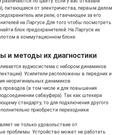
различаются по цвету. Если у вас отказала
я), питающаяся от электричества, первым делом
предохранитель или реле, отвечающее за его
анителей на Ларгусе Для того чтобы посмотреть
 найти блок предохранителей. На Ларгусе их
апотом в коммутационном блоке.
ы и методы их диагностики
авливается аудиосистема с набором динамиков
лектации). Усилители расположены в передних и
ния неоригинальных динамиков
 проводов (в том числе и для повышения
одсоединении сабвуфера). Так как штекера
ющему стандарту, то для подключения другого
ополнительно приобрести переходники.
вляет не только удовольствие от
ые проблемы. Устройство может не работать