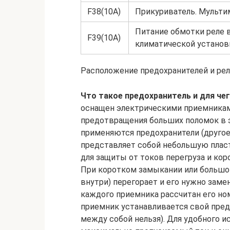
F38(10A)
Прикуриватель. Мультим
Питание обмотки реле в
F39(10A)
климатической установ
Расположение предохранителей и рел
Что такое предохранитель и для че
оснащен электрическими приемниками
предотвращения больших поломок в 
применяются предохранители (другое
представляет собой небольшую плас
для защиты от токов перегруза и кор
При коротком замыкании или большой
внутри) перегорает и его нужно замен
каждого приемника рассчитан его но
приемник устанавливается свой пред
между собой нельзя). Для удобного и