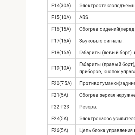
F14(30А)
Электростеклоподъемни
F15(10A)
ABS.
F16(15A)
Обогрев сидений(передн
F17(15A)
Звуковые сигналы.
F18(15A)
Габариты (левый борт),
Габариты (правый борт
F19(10A)
приборов, кнопок управ
F20(7.5A)
Противотуманки(задние
F21(5A)
Обогрев зеркал наружне
F22-F23
Резерв.
F24(5A)
Электронасос усилителя
F26(5A)
Цепь блока управления