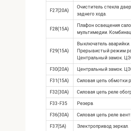
Очиститель стекла двер
F27(20A)
заднего хода.
Плафон освещения сало
F28(15A)
мультимедии. Комбинац
Выключатель аварийки.
F29(15A)
Прерывистый режим раб
Центральный замок. ЦЭ
F30(20A)
Центральный замок. ЦЭ
F31(15A)
Силовая цепь обмотки 
F32(30A)
Силовая цепь реле обог
F33-F35
Резерв
F36(30A)
Силовая цепь реле вент
F37(5A)
Электропривод зеркал.