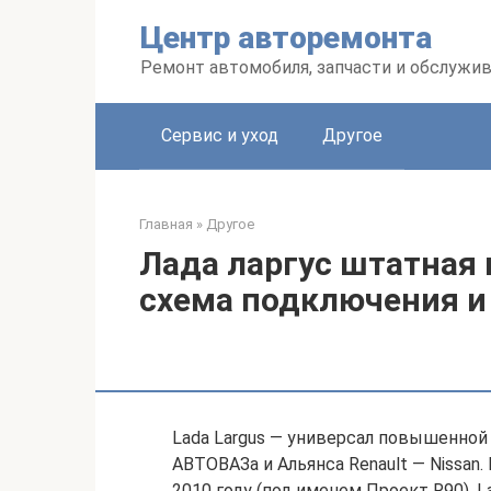
Перейти
Центр авторемонта
к
контенту
Ремонт автомобиля, запчасти и обслужи
Сервис и уход
Другое
Главная
»
Другое
Лада ларгус штатная 
схема подключения и
Lada Largus — универсал повышенной
АВТОВАЗа и Альянса Renault — Nissan
2010 году (под именем Проект R90). La