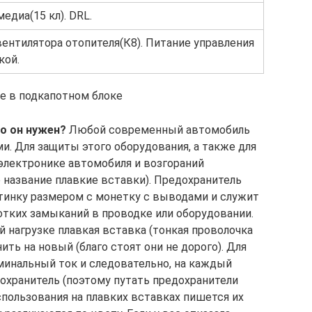
едиа(15 кл). DRL.
ентилятора отопителя(К8). Питание управления
кой.
е в подкапотном блоке
го он нужен?
Любой современный автомобиль
. Для защиты этого оборудования, а также для
электронике автомобиля и возгораний
 название плавкие вставки). Предохранитель
тинку размером с монетку с выводами и служит
отких замыканий в проводке или оборудовании.
 нагрузке плавкая вставка (тонкая проволочка
ить на новый (благо стоят они не дорого). Для
минальный ток и следовательно, на каждый
охранитель (поэтому путать предохранители
спользования на плавких вставках пишется их