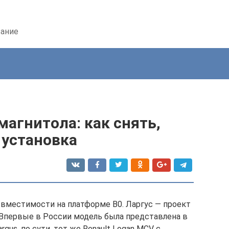
вание
магнитола: как снять,
 установка
 вместимости на платформе В0. Ларгус — проект
. Впервые в России модель была представлена в
rgus, по сути, тот же Renault Logan MCV с