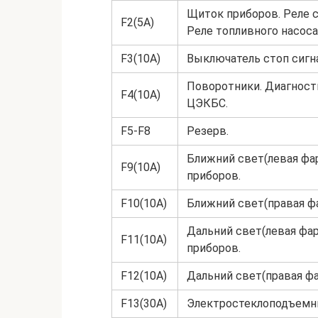
Щиток приборов. Реле с
F2(5A)
Реле топливного насоса
F3(10A)
Выключатель стоп сигна
Поворотники. Диагност
F4(10A)
ЦЭКБС.
F5-F8
Резерв.
Ближний свет(левая фар
F9(10A)
приборов.
F10(10A)
Ближний свет(правая фа
Дальний свет(левая фар
F11(10A)
приборов.
F12(10A)
Дальний свет(правая фа
F13(30A)
Электростеклоподъемни