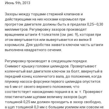
Июнь 9th, 2013
Зазоры между торцами стержней клапанов и
действующими на них носками коромысел при
прогретом двигателе должны быть в пределах 0,25—0,30
миллиметров. Регулировку зазоров производят
вращением штанги 4 толкателя (см. рис. 9), которая при
этом ввертывается или вывертывается из вилки 8
коромысла. Для удобства захвата ключом часть штанги
выполнена квадратного сечения.
Регулировку производят в следующем порядке.
Снимают крышку головки цилиндров. Провертывают
коленчатый вал двигателя ключом за болт, ввернутый в
передний конец коленчатого вала, до положения, когда
плунжер насоса-форсунки первого цилиндра опустится
на 6 мм от своего верхнего положения, что
соответствует нахождению поршня в в. м. т. Проверяют
пластинчатыми щупами величину зазоров (щуп
толщиной 0,25 мм должен проходить в зазор свободно,
а щуп толщиной 0,3 мм с большим усилием или совсем не