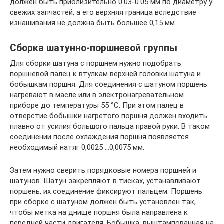
должен быть приблизительно 0.03-0.05 мм по диаметру у
свежих запчастей, а его верхняя граница вследствие
изнашивания не должна быть большее 0,15 мм.
Сборка шатунно-поршневой группы
Для сборки шатуна с поршнем нужно подобрать
поршневой палец к втулкам верхней головки шатуна и
бобышкам поршня. Для соединения с шатуном поршень
нагревают в масле или в электронагревательном
приборе до температуры 55 °С. При этом палец в
отверстие бобышки нагретого поршня должен входить
плавно от усилия большого пальца правой руки. В таком
соединении после охлаждения поршня появляется
необходимый натяг 0,0025 …0,0075 мм.
Затем нужно сверить порядковые номера поршней и
шатунов. Шатун закрепляют в тисках, устанавливают
поршень, их соединение фиксируют пальцем. Поршень
при сборке с шатуном должен быть установлен так,
чтобы метка на днище поршня была направлена к
передней части двигателя. Бобышка, выштампованная на