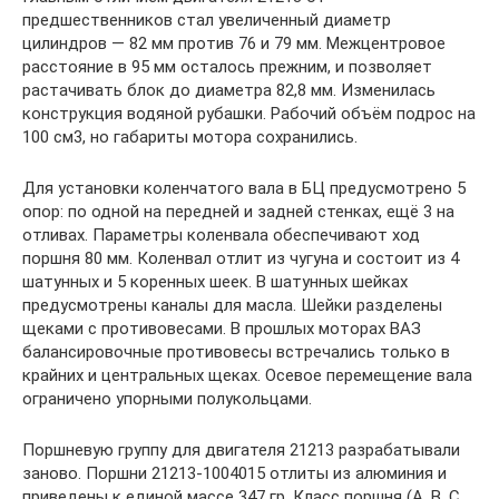
предшественников стал увеличенный диаметр
цилиндров — 82 мм против 76 и 79 мм. Межцентровое
расстояние в 95 мм осталось прежним, и позволяет
растачивать блок до диаметра 82,8 мм. Изменилась
конструкция водяной рубашки. Рабочий объём подрос на
100 см3, но габариты мотора сохранились.
Для установки коленчатого вала в БЦ предусмотрено 5
опор: по одной на передней и задней стенках, ещё 3 на
отливах. Параметры коленвала обеспечивают ход
поршня 80 мм. Коленвал отлит из чугуна и состоит из 4
шатунных и 5 коренных шеек. В шатунных шейках
предусмотрены каналы для масла. Шейки разделены
щеками с противовесами. В прошлых моторах ВАЗ
балансировочные противовесы встречались только в
крайних и центральных щеках. Осевое перемещение вала
ограничено упорными полукольцами.
Поршневую группу для двигателя 21213 разрабатывали
заново. Поршни 21213-1004015 отлиты из алюминия и
приведены к единой массе 347 гр. Класс поршня (A, B, C,