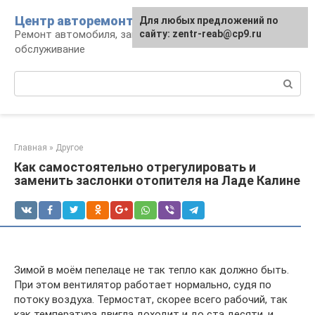
Перейти
Центр авторемонта
Для любых предложений по
к
Ремонт автомобиля, запчасти и
сайту: zentr-reab@cp9.ru
контенту
обслуживание
Поиск:
Главная
»
Другое
Как самостоятельно отрегулировать и
заменить заслонки отопителя на Ладе Калине
Зимой в моём пепелаце не так тепло как должно быть.
При этом вентилятор работает нормально, судя по
потоку воздуха. Термостат, скорее всего рабочий, так
как температура двигла доходит и до ста десяти, и