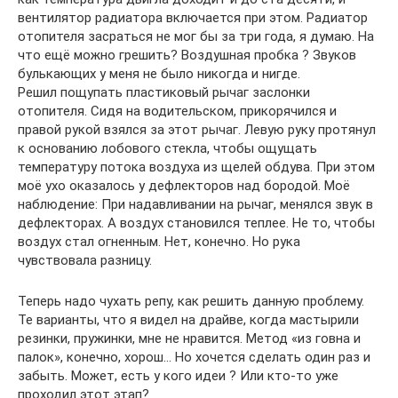
вентилятор радиатора включается при этом. Радиатор
отопителя засраться не мог бы за три года, я думаю. На
что ещё можно грешить? Воздушная пробка ? Звуков
булькающих у меня не было никогда и нигде.
Решил пощупать пластиковый рычаг заслонки
отопителя. Сидя на водительском, прикорячился и
правой рукой взялся за этот рычаг. Левую руку протянул
к основанию лобового стекла, чтобы ощущать
температуру потока воздуха из щелей обдува. При этом
моё ухо оказалось у дефлекторов над бородой. Моё
наблюдение: При надавливании на рычаг, менялся звук в
дефлекторах. А воздух становился теплее. Не то, чтобы
воздух стал огненным. Нет, конечно. Но рука
чувствовала разницу.
Теперь надо чухать репу, как решить данную проблему.
Те варианты, что я видел на драйве, когда мастырили
резинки, пружинки, мне не нравится. Метод «из говна и
палок», конечно, хорош… Но хочется сделать один раз и
забыть. Может, есть у кого идеи ? Или кто-то уже
проходил этот этап?