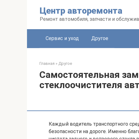
Перейти
Центр авторемонта
к
контенту
Ремонт автомобиля, запчасти и обслужи
Сервис и уход
Другое
Главная
»
Другое
Самостоятельная зам
стеклоочистителя ав
Каждый водитель транспортного средс
безопасности на дороге. Именно бла
чистота заднего и ветрового стекла 