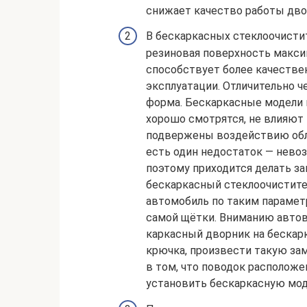
снижает качество работы дво
В бескаркасных стеклоочистит
резиновая поверхность максим
способствует более качестве
эксплуатации. Отличительно ч
форма. Бескаркасные модели 
хорошо смотрятся, не влияют 
подвержены воздействию обле
есть один недостаток — нево
поэтому приходится делать з
бескаркасный стеклоочистит
автомобиль по таким параметр
самой щётки. Вниманию авто
каркасный дворник на бескарк
крючка, произвести такую за
в том, что поводок расположен
установить бескаркасную моде