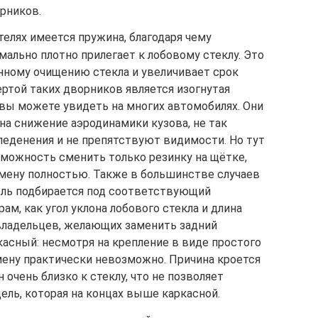
рников.
елях имеется пружина, благодаря чему
ально плотно прилегает к лобовому стеклу. Это
нному очищению стекла и увеличивает срок
ертой таких дворников является изогнутая
вы можете увидеть на многих автомобилях. Они
на снижение аэродинамики кузова, не так
денения и не препятствуют видимости. Но тут
зможность сменить только резинку на щётке,
амену полностью. Также в большинстве случаев
ель подбирается под соответствующий
ам, как угол уклона лобового стекла и длина
владельцев, желающих заменить задний
асный: несмотря на крепление в виде простого
мену практически невозможно. Причина кроется
 очень близко к стеклу, что не позволяет
ль, которая на концах выше каркасной.