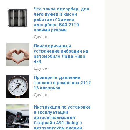
Что такое адсорбер, для
чего нужен и как он
работает? Замена
адсорбера ВАЗ 2110
своими руками
Другое
Поиск причины и
устранение вибрации на
автомобиле Лада Нива
4×4
Другое
Проверить давление
топлива в рампе ваз 2112
16 клапанов
Другое
Инструкция по установке
и эксплуатации
автосигнализации
Старлайн А91 dialog с
автозапуском своими