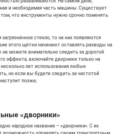
олностью разваливаются. На самом деле,
жная и необходимая часть машины. Существует
 том, что инструменты нужно срочно поменять:
 загрязнённое стекло, то на них появляются
ие этого щётки начинают оставлять разводы на
е не можете внимательно следить за дорогой.
го эффекта, включайте дворники только на
з несколько лет использования любые
ь, но если вы будете следить за чистотой
 наступит позже;
ьные «дворники»
дно народное название – «дворники». С их
т возможность управлять своим транспортным