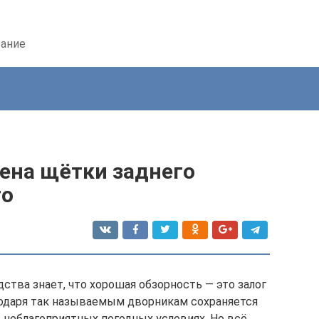
вание
ена щётки заднего
то
тва знает, что хорошая обзорность — это залог
годаря так называемым дворникам сохраняется
в неблагоприятных погодных условиях. Но всё