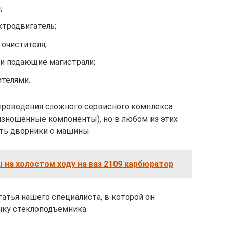
;
ктродвигатель;
очистителя;
ли подающие магистрали;
ителями.
проведения сложного сервисного комплекса
изношенные компоненты), но в любом из этих
ять дворники с машины.
на холостом ходу на ваз 2109 карбюратор
атья нашего специалиста, в которой он
чку стеклоподъемника.