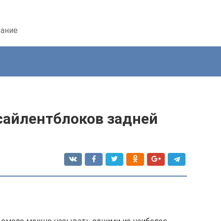
вание
сайлентблоков задней