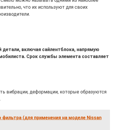
 смело можно называть одними из наиболее
вительно, что их используют для своих
роизводители.
 детали, включая сайлентблока, напрямую
омобилиста. Срок службы элемента составляет
ять вибрации, деформации, которые образуются
.
 фильтра (для применения на моделе Nissan