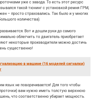
оточками уже с завода. То есть этот ресурс
язывался такой тюнинг с установкой ремня ГРМ,
жен – просто страховались. Так было и у многих
 большого количества).
 развивается. Вот и дошли руки до самого
ксимально облегчить то двигатель приобретает
ряют некоторые производители можно достичь
чень существенно!
гнализацию в машине (16 моделей сигналки)
т
им язык не поворачивается! Для того чтобы
ь проточки) вам нужно иметь толстую верхнюю
ршень, что соответственно убирает мощность.