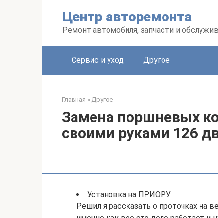
Перейти
Центр авторемонта
к
контенту
Ремонт автомобиля, запчасти и обслужи
Сервис и уход
Другое
Главная
»
Другое
Замена поршневых ко
своими руками 126 д
Установка на ПРИОРУ
Решил я рассказать о проточках на в
именно как все это дело работает и 