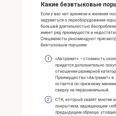
Какие безвтыковые пор
Если у вас нет времени и желания по
задуматься о переоборудовании пор
большей длительностью беспроблемн
имеет ряд преимуществ и недостатко
Специалисты рекомендуют присмотре
бевтыковым поршням:
«Автрамат» – стоимость около
придется дополнительно покуп
отношении размерной категори
Преимущество «Автрамат» в 
остается по-прежнему минима
сверху на первоначальный.
СТК, который хвалят многие 
покрытием, защищающим «юбку
предыдущем образце, утолщен