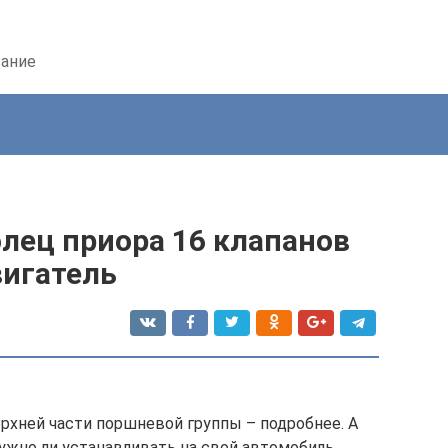
вание
лец приора 16 клапанов
вигатель
ерхней части поршневой группы – подробнее. А
нужно ли устанавливать на свой автомобиль