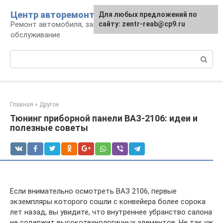
Перейти
Центр авторемонта
Для любых предложений по
к
Ремонт автомобиля, запчасти и
сайту: zentr-reab@cp9.ru
контенту
обслуживание
Поиск:
Главная
»
Другое
Тюнинг приборной панели ВАЗ-2106: идеи и
полезные советы
Если внимательно осмотреть ВАЗ 2106, первые
экземпляры которого сошли с конвейера более сорока
лет назад, вы увидите, что внутреннее убранство салона
не содержит высокотехнологичных элементов. Не так уж