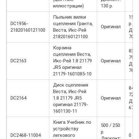
иллюстрации)
130 р.
Пыльник вилки
150 
DC1956-
сцепления Гранта,
р.
Оригинал
21820160121100
Веста, Икс-Рей
Диск
21820160121100
70 р.
Корзина
8300
сцепления Веста,
7900
DC2163
Икс-Рей 1.8 21179
Оригинал
Диск
JR5 оригинал
7600
21179-1601085-10
Диск сцепления
8400
Веста, Икс-Рей
7200
DC2164
1.8 21179 JR5
Оригинал
Диск
оригинал 21179-
6700
1601130-11
Книга Учебник по
500 / 250
устройству
р.
DC2468-11004
легкового
0
Дисконт: