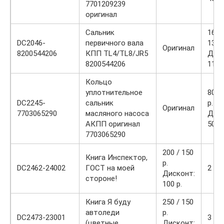
7701209239
оригинал
Сальник
1600
DC2046-
первичного вала
1300
Оригинал
8200544206
КПП TL4/TL8/JR5
Диск
8200544206
1100
Кольцо
уплотнительное
800 
DC2245-
сальник
р.
Оригинал
7703065290
масляного насоса
Диск
АКПП оригинал
500 р
7703065290
200 / 150
Книга Инспектор,
р.
DC2462-24002
ГОСТ на моей
2
Дисконт:
стороне!
100 р.
Книга Я буду
250 / 150
автоледи
р.
DC2473-23001
3
(цветные
Дисконт: