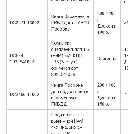
900 р
300 / 200
Книга Экзамены в
р.
DC2471-13002
ГИБДД кат. ABCD
>10
Дисконт:
Пособие
100 р.
Комплект
сцепления для 1.6
1520
DC524-
(H4M) 4×2 КПП
1360
Оригинал
302054100R
JR5 (5-ступ.)
Диск
оригинал арт.
1310
302054100R
Книга Пособие
200 / 160
для подготовки к
р.
DC2466-11002
4
экзаменам в
Дисконт:
ГИБДД
150 р.
Подшипник
выжимной H4M
4×2 JR5/JH3 5-
ступ. LUK