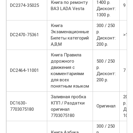
Книга по ремонту
1400 р.
DC2374-35025
9
ВАЗ LADA Vesta
Дисконт:
1300 р.
Книга
300 / 250
Экзаменационные
р.
DC2470-75361
>10
Билеты категорий
Дисконт:
A,B,М
200 р.
Книга Правила
дорожного
500 / 250
движения с
р.
DC2464-11001
7
комментариями
Дисконт:
для всех
200 р.
понятным языком
Заливная пробка
200 
DC1630-
КПП / Раздатки
р.
Оригинал
7703075180
оригинал
Диск
7703075180
100 р
300 / 250
Книга Азбука
р.