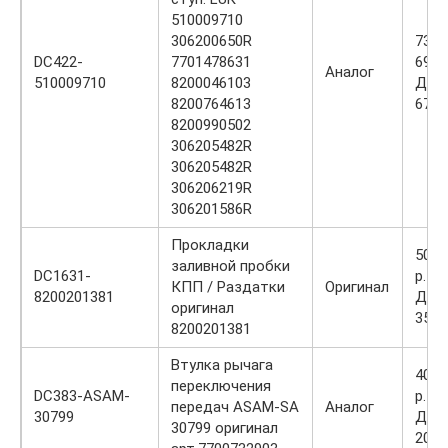
510009710
306200650R
7300
DC422-
7701478631
6900
Аналог
510009710
8200046103
Диск
8200764613
6700
8200990502
306205482R
306205482R
306206219R
306201586R
Прокладки
500 
заливной пробки
DC1631-
р.
КПП / Раздатки
Оригинал
8200201381
Диск
оригинал
350 р
8200201381
Втулка рычага
400 
переключения
DC383-ASAM-
р.
передач ASAM-SA
Аналог
30799
Диск
30799 оригинал
200 р