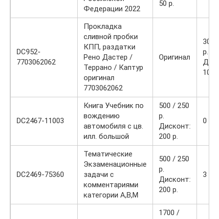
50 р.
Федерации 2022
Прокладка
сливной пробки
300 
КПП, раздатки
DC952-
р.
Рено Дастер /
Оригинал
7703062062
Диск
Террано / Каптур
100 р
оригинал
7703062062
Книга Учебник по
500 / 250
вождению
р.
DC2467-11003
0
автомобиля с цв.
Дисконт:
илл. большой
200 р.
Тематические
500 / 250
Экзаменационные
р.
DC2469-75360
задачи с
3
Дисконт:
комментариями
200 р.
категории А,В,М
1700 /