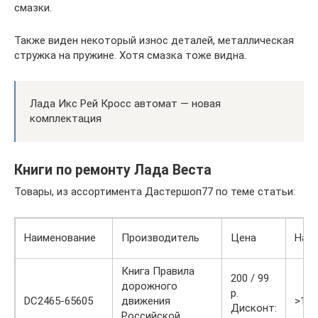
смазки.
Также виден некоторый износ деталей, металлическая
стружка на пружине. Хотя смазка тоже видна.
Лада Икс Рей Кросс автомат — новая
комплектация
Книги по ремонту Лада Веста
Товары, из ассортимента Дастершоп77 по теме статьи:
Наименование
Производитель
Цена
Нал
Книга Правила
200 / 99
дорожного
р.
DC2465-65605
движения
>10
Дисконт:
Российской