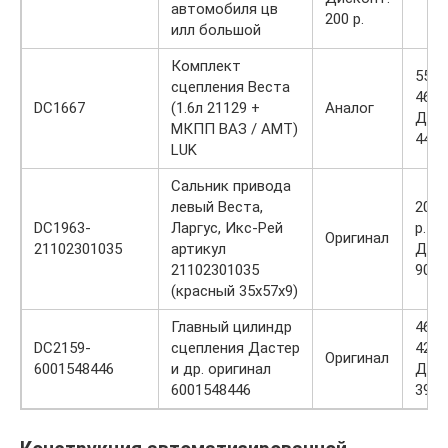
автомобиля цв
200 р.
илл большой
Комплект
5500
сцепления Веста
4600
DC1667
(1.6л 21129 +
Аналог
Диск
МКПП ВАЗ / АМТ)
4400
LUK
Сальник привода
левый Веста,
200 
DC1963-
Ларгус, Икс-Рей
р.
Оригинал
21102301035
артикул
Диск
21102301035
90 р.
(красный 35х57х9)
Главный цилиндр
4600
DC2159-
сцепления Дастер
4200
Оригинал
6001548446
и др. оригинал
Диск
6001548446
3900