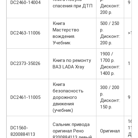
DC2460-14004
9
спасения при ДТП
Дисконт:
200 р.
Книга
500 / 250
Мастерство
р.
DC2463-11006
>10
вождения.
Дисконт:
Учебник
200 р.
1900 /
Книга по ремонту
1700 р.
DC2373-35026
1
ВАЗ LADA Xray
Дисконт:
1400 р.
Книга
300 / 200
безопасность
р.
DC2461-11005
дорожного
9
Дисконт:
движения
150 р.
(учебник)
1600
Сальник привода
DC1560-
1100
оригинал Рено
Оригинал
8200884113
Диск
8200884113 левый