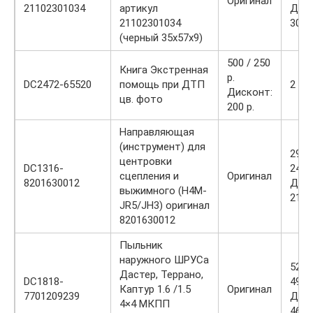
Оригинал
21102301034
артикул
Диск
21102301034
300 р
(черный 35х57х9)
500 / 250
Книга Экстренная
р.
DC2472-65520
помощь при ДТП
2
Дисконт:
цв. фото
200 р.
Направляющая
(инструмент) для
2900
центровки
DC1316-
2400
сцепления и
Оригинал
8201630012
Диск
выжимного (H4M-
2100
JR5/JH3) оригинал
8201630012
Пыльник
наружного ШРУСа
5200
Дастер, Террано,
DC1818-
4900
Каптур 1.6 /1.5
Оригинал
7701209239
Диск
4×4 МКПП
4600