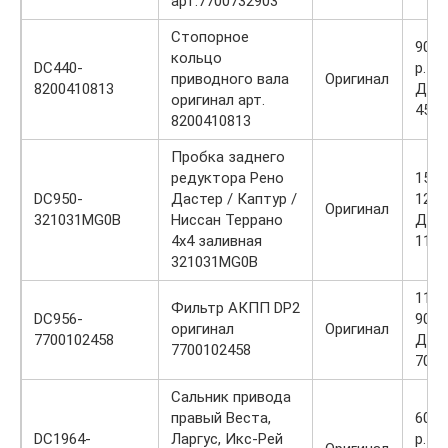
арт.7700732903
Стопорное
900 
кольцо
DC440-
р.
приводного вала
Оригинал
8200410813
Диск
оригинал арт.
450 р
8200410813
Пробка заднего
редуктора Рено
1500
DC950-
Дастер / Каптур /
1200
Оригинал
321031MG0B
Ниссан Террано
Диск
4х4 заливная
1100
321031MG0B
1100
Фильтр АКПП DP2
DC956-
900 р
оригинал
Оригинал
7700102458
Диск
7700102458
700 р
Сальник привода
правый Веста,
600 
DC1964-
Ларгус, Икс-Рей
р.