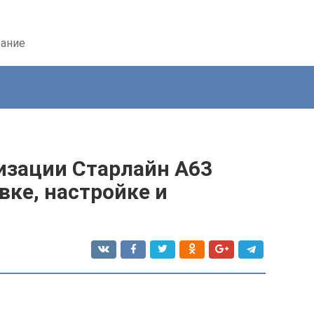
вание
изации Старлайн А63
вке, настройке и