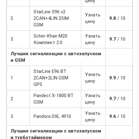
цену
StarLine S96 v2
Узнать
2
2CAN+4LIN 2SIM
9.8
/ 10
цену
GSM
Scher-Khan М20
Узнать
3
9.7
/ 10
Комплект 2.0
цену
Лучшие сигнализации с автозапуском
и GSM
StarLine E96 BT
Узнать
1
2CAN+2LIN GSM
9.9
/ 10
цену
GPS
Pandect X-1800 BT
Узнать
2
9.7
/ 10
GSM
цену
Узнать
3
Pandora DXL 4910
9.6
/ 10
цену
Лучшие сигнализации с автозапуском
и турботаймером