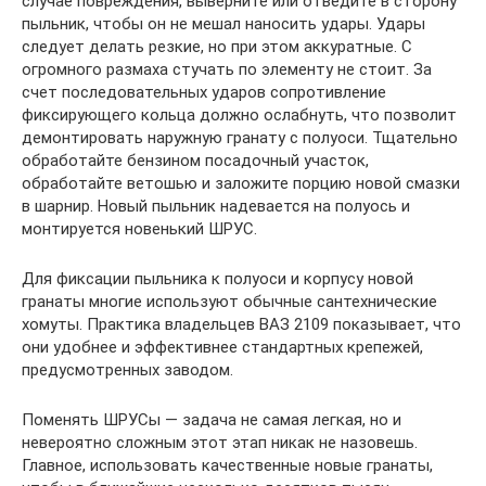
случае повреждения, выверните или отведите в сторону
пыльник, чтобы он не мешал наносить удары. Удары
следует делать резкие, но при этом аккуратные. С
огромного размаха стучать по элементу не стоит. За
счет последовательных ударов сопротивление
фиксирующего кольца должно ослабнуть, что позволит
демонтировать наружную гранату с полуоси. Тщательно
обработайте бензином посадочный участок,
обработайте ветошью и заложите порцию новой смазки
в шарнир. Новый пыльник надевается на полуось и
монтируется новенький ШРУС.
Для фиксации пыльника к полуоси и корпусу новой
гранаты многие используют обычные сантехнические
хомуты. Практика владельцев ВАЗ 2109 показывает, что
они удобнее и эффективнее стандартных крепежей,
предусмотренных заводом.
Поменять ШРУСы — задача не самая легкая, но и
невероятно сложным этот этап никак не назовешь.
Главное, использовать качественные новые гранаты,