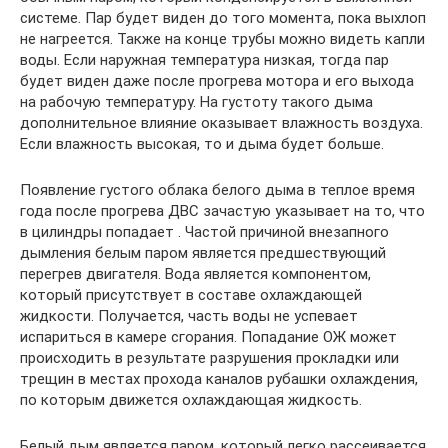
системе. Пар будет виден до того момента, пока выхлоп
не нагреется. Также на конце трубы можно видеть капли
воды. Если наружная температура низкая, тогда пар
будет виден даже после прогрева мотора и его выхода
на рабочую температуру. На густоту такого дыма
дополнительное влияние оказывает влажность воздуха.
Если влажность высокая, то и дыма будет больше.
Появление густого облака белого дыма в теплое время
года после прогрева ДВС зачастую указывает на то, что
в цилиндры попадает . Частой причиной внезапного
дымления белым паром является предшествующий
перегрев двигателя. Вода является компонентом,
который присутствует в составе охлаждающей
жидкости. Получается, часть воды не успевает
испариться в камере сгорания. Попадание ОЖ может
происходить в результате разрушения прокладки или
трещин в местах прохода каналов рубашки охлаждения,
по которым движется охлаждающая жидкость.
Белый дым является паром, который легко рассеивается