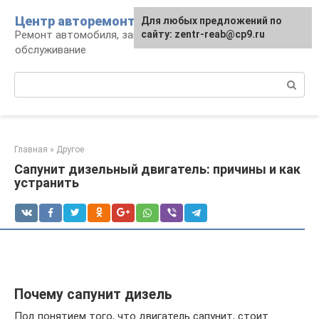
Перейти
Центр авторемонта
Для любых предложений по
к
Ремонт автомобиля, запчасти и
сайту: zentr-reab@cp9.ru
контенту
обслуживание
Поиск:
Главная
»
Другое
Cапунит дизельный двигатель: причины и как
устранить
Почему сапунит дизель
Под понятием того, что двигатель сапунит, стоит