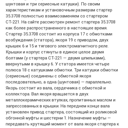
шунтовая и три сериесные катушки). По своим
характеристикам и установочным размерам стартер
35.3708 полностью взаимозаменяем со стартером
СТ-221. На сайте рассмотрен ремонт стартера 35.3708
как более распространенного в настоящее время.
Стартер 35.3708 состоит из корпуса 17 с обмотками
возбуждения (статора), якоря 19 с приводом, двух
крышек 6 и 15 и тягового электромагнитного реле.
Крышки и корпус стянуты в единое целое двумя
болтами (у стартера СТ-221 — двумя шпильками),
ввернутыми в крышку 6. У статора имеется четыре
полюса 18 с катушками обмотки. Три катушки обмотки
(сериесные) соединены с обмоткой якоря
последовательно, а одна (шунтовая) — параллельно.
Якорь состоит из вала, сердечника с обмоткой и
коллектора. Вал якоря вращается в двух
металлокерамических втулках, пропитанных маслом и
запрессованных в крышки. На переднем конце вала
установлен привод стартера, состоящий из роликовой
обгонной муфты и шестерни 1. Назначение муфты —
передавать крутящий момент от вала якоря стартера к