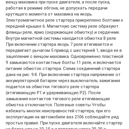
венцу маховика при пуске двигателя, а после пуска,
работая в режиме обгона, не допускать передачи
крутящего момента от маховика на якорь.
Электромагнитное реле стартера прикреплено болтами к
передней крышке 6. Магнитную систему реле образуют
фланцы реле, ярмо (окружающее обмотку) и сердечник.
Внутри магнитной системы находится обмотка 8 реле.
При включении стартера якорь 7 реле втягивается и
передвигает рычагом 5 привод с шестерней 1, вводя ее в
зацепление с венцом маховика. Одновременно пластиной
9 замыкаются контактные болты 11 реле, и включается
питание обмоток стартера. Схема соединений стартера
дана на рис. 9.8. При включении стартера напряжение от
аккумуляторной батареи через выключатель зажигания
подается на обмотки тягового реле стартера
(втягивающую Р1 и удерживающую Р2). После
замыкания контактов тягового реле втягивающая
обмотка отключается. Полезные советы Чтобы
избежать многих неисправностей стартера, при его
эксплуатации на автомобиле ваз 2106 соблюдайте ряд
простых правил. При пуске двигателя включайте стартер