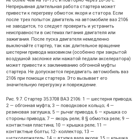
не более чем на 10-15 с и повторно через 20-30 с.
Непрерывная длительная работа стартера может
привести к перегреву обмоток якоря и статора. Если
после трех попыток двигатель на автомобиле ваз 2106
не заводится, то следует проверить и устранить
неисправности в системах питания двигателя или
зажигания. После пуска двигателя немедленно
выключайте стартер, так как длительное вращение
шестерни привода маховиком (особенно при закрытой
воздушной заслонке или нажатой педали акселератора)
может привести к заклиниванию обгонной муфты
стартера. Не допускается передвигать автомобиль ваз
2106 при помощи стартера. Это вызывает его
значительную перегрузку и повреждение.
Рис. 9.7. Стартер 35.3708 ВАЗ 2106: 1 — шестерня привода;
2 — обгонная муфта; 3 — поводковое кольцо; 4 —
резиновая заглушка; 5 — рычаг привода; 6 — крышка со
стороны привода; 7 — якорь реле; 8 § обмотка реле; 9 —
контактная пластина; 10 — крышка реле; 11 —
контактные болты; 12- коллектор; 13 —
щеткодержатель; 14 — втулка вала якоря; 15 — крышка