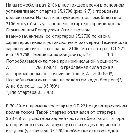
На автомобили ваз 2106 в настоящее время в основном
устанавливают стартер 35.3708 (рис. 9.7) с торцовым
коллектором. На части выпускаемых автомобилей ваз
2106 могут быть установлены стартеры производства
Германии или Белоруссии. Эти стартеры
взаимозаменяемы со стартером 35.3708 по своим
характеристикам и установочным размерам. Техническая
характеристика стартера ваз 2106 Тип стартера… СТ-221
или 35.3708 Номинальная мощность, кВт………………1,3
Потребляемая сила тока при номинальной мощности,
А…………………………260 (290*) Потребляемая сила тока в
заторможенном состоянии, не более, А… 500 (550*)
Потребляемая сила тока на холостом ходу (без реле)*,
А, не более…………….35 (60*) ______________________
*Для стартера 35.3708.
В 70-80-х г. применялся стартер СТ-221 с цилиндрическим
коллектором. Такой стартер отличался от стартера
35.3708 устройством задней части и обмоткой статора,
которая состояла из двух шунтовых и двух сериесных
катушек (у стартера 35.3708 в обмотке статора одна