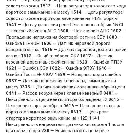
холостого хода
1513
— Цепь регулятора холостого хода
короткое замыкание на массу
1514
— Цепь регулятора
холостого хода короткое замыкание на +12В, обрыв
1541
— Цепь управления реле бензонасоса обрыв
1570
— Неверный сигнал АПС
1600
— Нет связи с АПС
1602
—
Пропадание напряжения бортовой сети на ЭБУ
1603
—
Ошибка EEPROM
1606
— Датчик неровной дороги
неверный сигнал
1616
— Датчик неровной дороги низкий
сигнал
1612
— Ошибка сброса ЭБУ
1617
— Датчик
неровной дороги высокий сигнал
1620
— Ошибка ППЗУ
1621
— Ошибка ОЗУ
1622
— Ошибка ЭПЗУ
1640
—
Ошибка Теста ЕЕPROM
1689
— Неверные коды ошибок
0337
— Датчик положения коленвала, замыкание на
массу
0338
— Датчик положения коленвала, обрыв цепи
0441
— Расход возуха через клапан неверный
0481
—
Неисправность цепи вентилятора охлаждения 2
0615
—
Цепь реле стартера обрыв
0616
— Цепь реле стартера
короткое замыкание на массу
0617
— Цепь реле
стартера короткое замыкание на +12В
1141
—
Неисправность нагревателя датчика кислорода 1 после
нейтрализатора
230
— Неисправность цепи реле