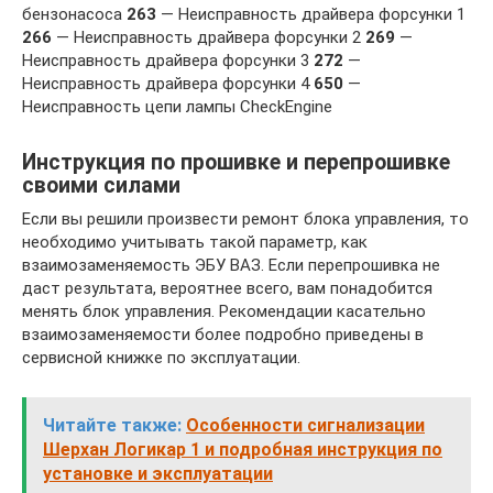
бензонасоса
263
— Неисправность драйвера форсунки 1
266
— Неисправность драйвера форсунки 2
269
—
Неисправность драйвера форсунки 3
272
—
Неисправность драйвера форсунки 4
650
—
Неисправность цепи лампы CheckEngine
Инструкция по прошивке и перепрошивке
своими силами
Если вы решили произвести ремонт блока управления, то
необходимо учитывать такой параметр, как
взаимозаменяемость ЭБУ ВАЗ. Если перепрошивка не
даст результата, вероятнее всего, вам понадобится
менять блок управления. Рекомендации касательно
взаимозаменяемости более подробно приведены в
сервисной книжке по эксплуатации.
Читайте также:
Особенности сигнализации
Шерхан Логикар 1 и подробная инструкция по
установке и эксплуатации