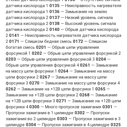
датчика кислорода 1
0135
— Неисправность нагревателя
датчика кислорода 1
0136
— Замыкание на землю
датчика кислорода 2
0137
— Низкий уровень сигнала
датчика кислорода 2
0138
— Высокий уровень сигнала
датчика кислорода 2
0140
— Обрыв датчика кислорода
2
0141
— Неисправность нагревателя датчика кислорода
2
0171
— Слишком бедная смесь
0172
— Слишком
богатая смесь
0201
— Обрыв цепи управления
форсункой 1
0202
— Обрыв цепи управления форсункой 2
0203
— Обрыв цепи управления форсункой 3
0204
—
Обрыв цепи управления форсункой 4
0261
— Замыкание
на массу цепи форсунки 1
0264
— Замыкание на массу
цепи форсунки 2
0267
— Замыкание на массу цепи
форсунки 3
0270
— Замыкание на массу цепи форсунки 4
0262
— Замыкание на +12В цепи форсунки 1
0265
—
Замыкание на +12В цепи форсунки 2
0268
— Замыкание
на +12В цепи форсунки 3
0271
— Замыкание на +12В цепи
форсунки 4
0300
— Много пропусков зажигания
0301
—
Пропуски зажигания в 1 цилиндре
0302
— Пропуски
зажигания во 2 цилиндре
0303
— Пропуски зажигания в 3
цилиндре
0304
— Пропуски зажигания в 4 цилиндре
0325