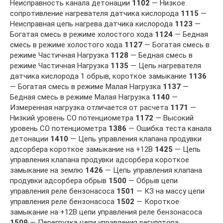
Неисправность канала детонации
1102
— Низкое
сопротивление нагревателя датчика кислорода
1115
—
Неисправная цепь нагрева датчика кислорода
1123
—
Богатая смесь в режиме холостого хода
1124
— Бедная
смесь в режиме холостого хода
1127
— Богатая смесь в
режиме Частичная Нагрузка
1128
— Бедная смесь в
режиме Частичная Нагрузка
1135
— Цепь нагревателя
датчика кислорода 1 обрыв, короткое замыкание
1136
— Богатая смесь в режиме Малая Нагрузка
1137
—
Бедная смесь в режиме Малая Нагрузка
1140
—
Измеренная нагрузка отличается от расчета
1171
—
Низкий уровень СО потенциометра
1172
— Высокий
уровень СО потенциометра
1386
— Ошибка теста канала
детонации
1410
— Цепь управления клапана продувки
адсорбера короткое замыкание на +12В
1425
— Цепь
управления клапана продувки адсорбера короткое
замыкание на землю
1426
— Цепь управления клапана
продувки адсорбера обрыв
1500
— Обрыв цепи
управления реле бензонасоса
1501
— КЗ на массу цепи
управления реле бензонасоса
1502
— Короткое
замыкание на +12В цепи управления реле бензонасоса
1509
— Перегрузка цепи управления регулятора