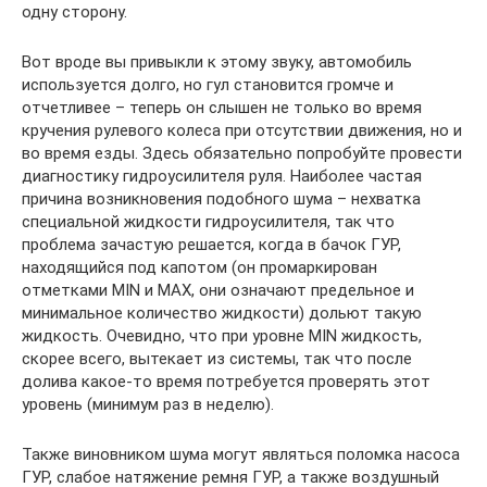
одну сторону.
Вот вроде вы привыкли к этому звуку, автомобиль
используется долго, но гул становится громче и
отчетливее – теперь он слышен не только во время
кручения рулевого колеса при отсутствии движения, но и
во время езды. Здесь обязательно попробуйте провести
диагностику гидроусилителя руля. Наиболее частая
причина возникновения подобного шума – нехватка
специальной жидкости гидроусилителя, так что
проблема зачастую решается, когда в бачок ГУР,
находящийся под капотом (он промаркирован
отметками MIN и MAX, они означают предельное и
минимальное количество жидкости) дольют такую
жидкость. Очевидно, что при уровне MIN жидкость,
скорее всего, вытекает из системы, так что после
долива какое-то время потребуется проверять этот
уровень (минимум раз в неделю).
Также виновником шума могут являться поломка насоса
ГУР, слабое натяжение ремня ГУР, а также воздушный