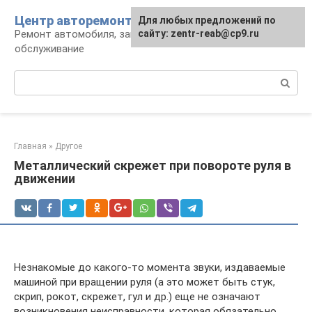
Перейти
Центр авторемонта
Для любых предложений по
к
Ремонт автомобиля, запчасти и
сайту: zentr-reab@cp9.ru
контенту
обслуживание
Поиск:
Главная
»
Другое
Металлический скрежет при повороте руля в
движении
Незнакомые до какого-то момента звуки, издаваемые
машиной при вращении руля (а это может быть стук,
скрип, рокот, скрежет, гул и др.) еще не означают
возникновения неисправности, которая обязательно