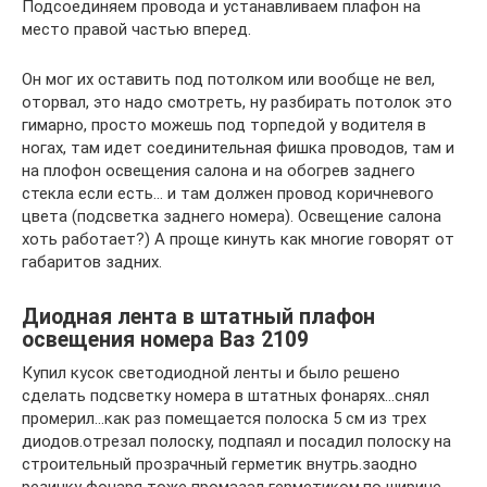
Подсоединяем провода и устанавливаем плафон на
место правой частью вперед.
Он мог их оставить под потолком или вообще не вел,
оторвал, это надо смотреть, ну разбирать потолок это
гимарно, просто можешь под торпедой у водителя в
ногах, там идет соединительная фишка проводов, там и
на плофон освещения салона и на обогрев заднего
стекла если есть… и там должен провод коричневого
цвета (подсветка заднего номера). Освещение салона
хоть работает?) А проще кинуть как многие говорят от
габаритов задних.
Диодная лента в штатный плафон
освещения номера Ваз 2109
Купил кусок светодиодной ленты и было решено
сделать подсветку номера в штатных фонарях…снял
промерил…как раз помещается полоска 5 см из трех
диодов.отрезал полоску, подпаял и посадил полоску на
строительный прозрачный герметик внутрь.заодно