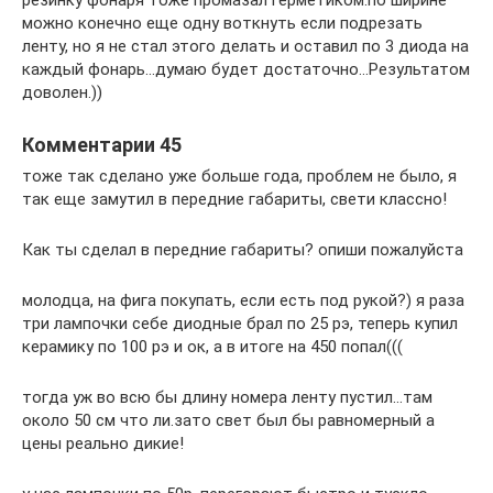
резинку фонаря тоже промазал герметиком.по ширине
можно конечно еще одну воткнуть если подрезать
ленту, но я не стал этого делать и оставил по 3 диода на
каждый фонарь…думаю будет достаточно…Результатом
доволен.))
Комментарии 45
тоже так сделано уже больше года, проблем не было, я
так еще замутил в передние габариты, свети классно!
Как ты сделал в передние габариты? опиши пожалуйста
молодца, на фига покупать, если есть под рукой?) я раза
три лампочки себе диодные брал по 25 рэ, теперь купил
керамику по 100 рэ и ок, а в итоге на 450 попал(((
тогда уж во всю бы длину номера ленту пустил…там
около 50 см что ли.зато свет был бы равномерный а
цены реально дикие!