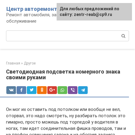
Перейти
Центр авторемонта
Для любых предложений по
к
Ремонт автомобиля, запчасти и
сайту: zentr-reab@cp9.ru
контенту
обслуживание
Поиск:
Главная
»
Другое
Светодиодная подсветка номерного знака
своими руками
Он мог их оставить под потолком или вообще не вел,
оторвал, это надо смотреть, ну разбирать потолок это
гимарно, просто можешь под торпедой у водителя в
ногах, там идет соединительная фишка проводов, там и
на плофон освещения салона и на обогрев заднего