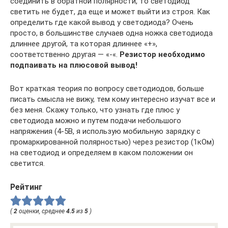
соединить в обратной полярности, то светодиод
светить не будет, да еще и может выйти из строя. Как
определить где какой вывод у светодиода? Очень
просто, в большинстве случаев одна ножка светодиода
длиннее другой, та которая длиннее «+»,
соответственно другая — «-«.
Резистор необходимо
подпаивать на плюсовой вывод!
Вот краткая теория по вопросу светодиодов, больше
писать смысла не вижу, тем кому интересно изучат все и
без меня. Скажу только, что узнать где плюс у
светодиода можно и путем подачи небольшого
напряжения (4-5В, я использую мобильную зарядку с
промаркированной полярностью) через резистор (1кОм)
на светодиод и определяем в каком положении он
светится.
Рейтинг
(
2
оценки, среднее
4.5
из
5
)