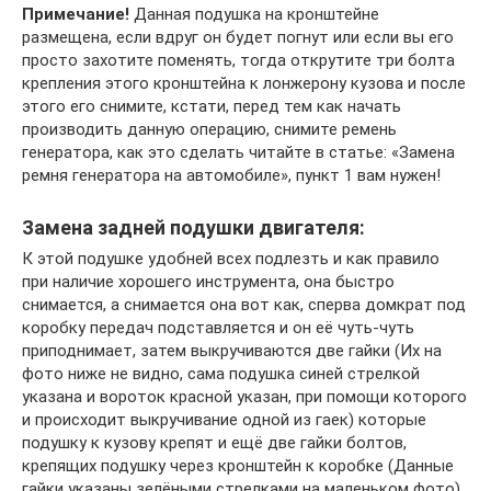
Примечание!
Данная подушка на кронштейне
размещена, если вдруг он будет погнут или если вы его
просто захотите поменять, тогда открутите три болта
крепления этого кронштейна к лонжерону кузова и после
этого его снимите, кстати, перед тем как начать
производить данную операцию, снимите ремень
генератора, как это сделать читайте в статье: «Замена
ремня генератора на автомобиле», пункт 1 вам нужен!
Замена задней подушки двигателя:
К этой подушке удобней всех подлезть и как правило
при наличие хорошего инструмента, она быстро
снимается, а снимается она вот как, сперва домкрат под
коробку передач подставляется и он её чуть-чуть
приподнимает, затем выкручиваются две гайки (Их на
фото ниже не видно, сама подушка синей стрелкой
указана и вороток красной указан, при помощи которого
и происходит выкручивание одной из гаек) которые
подушку к кузову крепят и ещё две гайки болтов,
крепящих подушку через кронштейн к коробке (Данные
гайки указаны зелёными стрелками на маленьком фото)