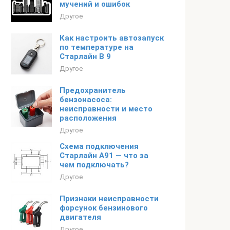
мучений и ошибок
Другое
Как настроить автозапуск
по температуре на
Старлайн B 9
Другое
Предохранитель
бензонасоса:
неисправности и место
расположения
Другое
Схема подключения
Старлайн А91 — что за
чем подключать?
Другое
Признаки неисправности
форсунок бензинового
двигателя
Другое