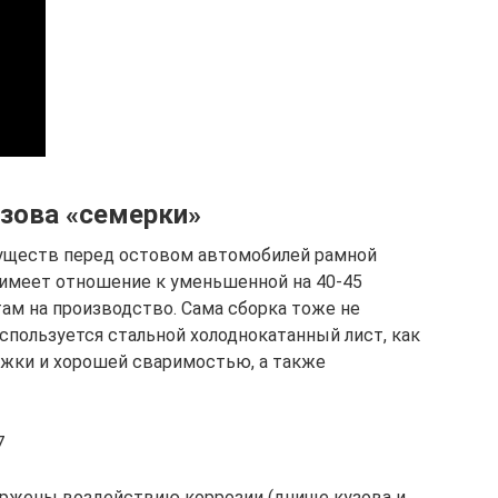
зова «семерки»
уществ перед остовом автомобилей рамной
 имеет отношение к уменьшенной на 40-45
ам на производство. Сама сборка тоже не
спользуется стальной холоднокатанный лист, как
жки и хорошей сваримостью, а также
7
ержены воздействию коррозии (днище кузова и