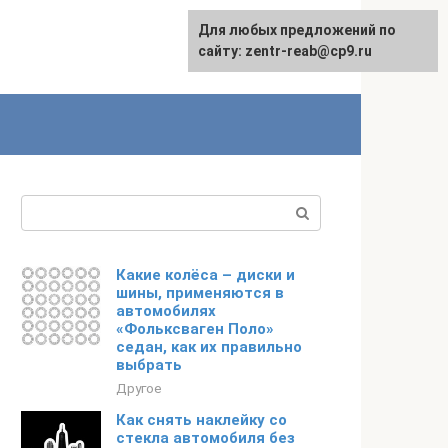
Для любых предложений по
сайту: zentr-reab@cp9.ru
Поиск:
Какие колёса – диски и
шины, применяются в
автомобилях
«Фольксваген Поло»
седан, как их правильно
выбрать
Другое
Как снять наклейку со
стекла автомобиля без