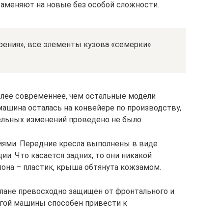
заменяют на новые без особой сложности.
рения», все элементы кузова «семерки»
олее современнее, чем остальные модели
машина осталась на конвейере по производству,
ельных изменений проведено не было.
иями. Передние кресла выполнены в виде
и. Что касается задних, то они никакой
лона – пластик, крыша обтянута кожзамом.
лане превосходно защищен от фронтального и
ругой машины способен привести к