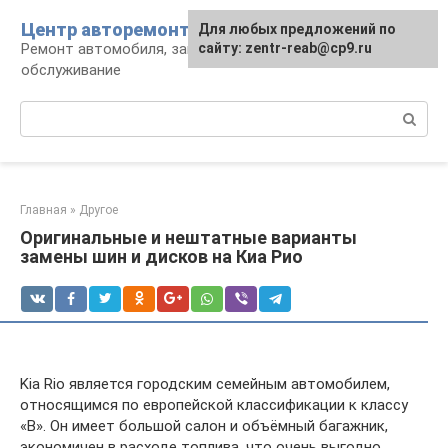
Перейти
Центр авторемонта
Для любых предложений по
к
Ремонт автомобиля, запчасти и
сайту: zentr-reab@cp9.ru
контенту
обслуживание
Поиск:
Главная
»
Другое
Оригинальные и нештатные варианты
замены шин и дисков на Киа Рио
Kia Rio является городским семейным автомобилем,
относящимся по европейской классификации к классу
«В». Он имеет большой салон и объёмный багажник,
экономичен в расходе топлива, что очень выгодно