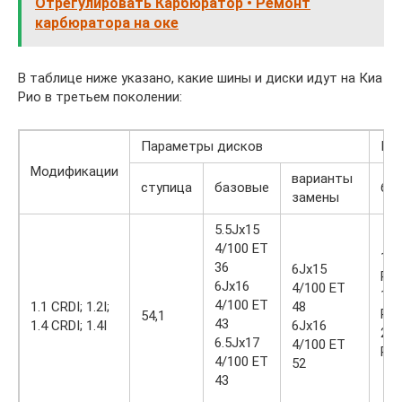
Отрегулировать Карбюратор • Ремонт
карбюратора на оке
В таблице ниже указано, какие шины и диски идут на Киа
Рио в третьем поколении:
Параметры дисков
Шин
Модификации
варианты
ступица
базовые
ба
замены
5.5Jx15
4/100 ET
185
36
6Jx15
R1
6Jx16
4/100 ET
195
4/100 ET
1.1 CRDI; 1.2I;
48
R1
54,1
43
1.4 CRDI; 1.4I
6Jx16
205
6.5Jx17
4/100 ET
R1
4/100 ET
52
43