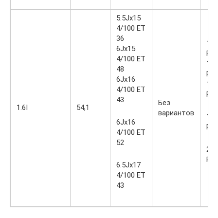
5.5Jx15
4/100 ET
36
185
6Jx15
R1
4/100 ET
185
48
R1
6Jx16
195
4/100 ET
R1
43
Без
1.6I
54,1
вариантов
195
6Jx16
R1
4/100 ET
52
205
R1
6.5Jx17
4/100 ET
43