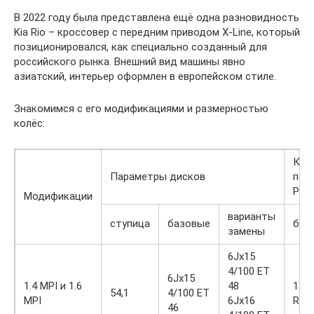
В 2022 году была представлена ещё одна разновидность
Kia Rio – кроссовер с передним приводом X-Line, который
позиционировался, как специально созданный для
российского рынка. Внешний вид машины явно
азиатский, интерьер оформлен в европейском стиле.
Знакомимся с его модификациями и размерностью
колёс:
Как
Параметры дисков
пос
Рио 
Модификации
варианты
ступица
базовые
баз
замены
6Jx15
4/100 ET
6Jx15
1.4 MPI и 1.6
48
185
54,1
4/100 ET
MPI
6Jx16
R15
46