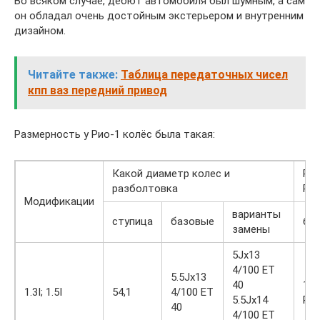
Во всяком случае, дебют автомобиля был шумным, а сам
он обладал очень достойным экстерьером и внутренним
дизайном.
Читайте также:
Таблица передаточных чисел
кпп ваз передний привод
Размерность у Рио-1 колёс была такая:
Какой диаметр колес и
Раз
разболтовка
Ри
Модификации
варианты
ступица
базовые
ба
замены
5Jx13
4/100 ET
5.5Jx13
40
175
1.3I; 1.5I
54,1
4/100 ET
5.5Jx14
R1
40
4/100 ET