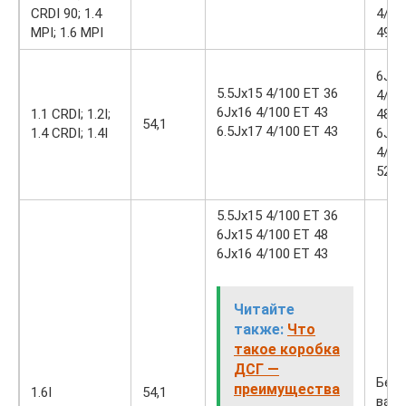
CRDI 90; 1.4
4/10
MPI; 1.6 MPI
49
6Jx1
5.5Jx15 4/100 ET 36
4/10
6Jx16 4/100 ET 43
1.1 CRDI; 1.2I;
48
54,1
6.5Jx17 4/100 ET 43
1.4 CRDI; 1.4I
6Jx1
4/10
52
5.5Jx15 4/100 ET 36
6Jx15 4/100 ET 48
6Jx16 4/100 ET 43
Читайте
также:
Что
такое коробка
ДСГ —
Без
преимущества
1.6I
54,1
вари