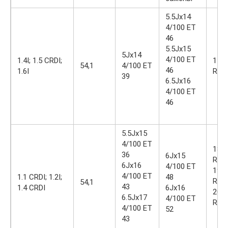
5.5Jx14
4/100 ET
46
5.5Jx15
5Jx14
4/100 ET
1.4I; 1.5 CRDI;
175
54,1
4/100 ET
46
1.6I
R14
39
6.5Jx16
4/100 ET
46
5.5Jx15
4/100 ET
185
36
6Jx15
R15
6Jx16
4/100 ET
195
4/100 ET
1.1 CRDI; 1.2I;
48
R16
54,1
43
1.4 CRDI
6Jx16
205
6.5Jx17
4/100 ET
R17
4/100 ET
52
43