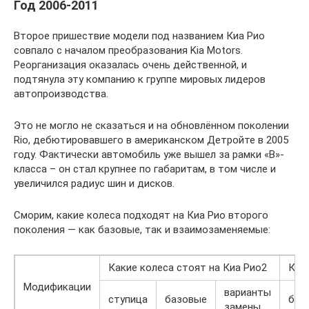
Год 2006-2011
Второе пришествие модели под названием Киа Рио
совпало с началом преобразования Kia Motors.
Реорганизация оказалась очень действенной, и
подтянула эту компанию к группе мировых лидеров
автопроизводства.
Это не могло не сказаться и на обновлённом поколении
Rio, дебютировавшего в американском Детройте в 2005
году. Фактически автомобиль уже вышел за рамки «В»-
класса – он стал крупнее по габаритам, в том числе и
увеличился радиус шин и дисков.
Сморим, какие колеса подходят на Киа Рио второго
поколения — как базовые, так и взаимозаменяемые:
Какие колеса стоят на Киа Рио2
Как
Модификации
варианты
ступица
базовые
баз
замены