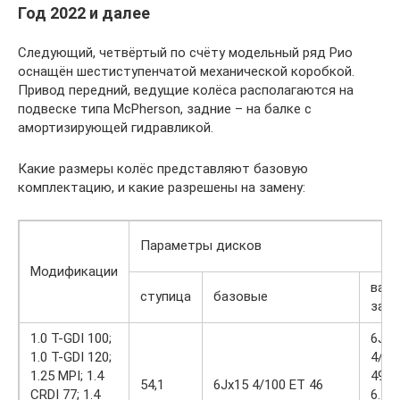
Год 2022 и далее
Следующий, четвёртый по счёту модельный ряд Рио
оснащён шестиступенчатой механической коробкой.
Привод передний, ведущие колёса располагаются на
подвеске типа McPherson, задние – на балке с
амортизирующей гидравликой.
Какие размеры колёс представляют базовую
комплектацию, и какие разрешены на замену:
Параметры дисков
Модификации
вар
ступица
базовые
зам
1.0 T-GDI 100;
6Jx1
1.0 T-GDI 120;
4/10
1.25 MPI; 1.4
49
54,1
6Jx15 4/100 ET 46
CRDI 77; 1.4
6.5J