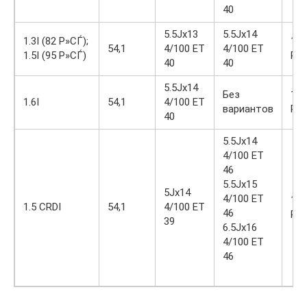
40
5.5Jx13
5.5Jx14
1.3I (82 Р»СЃ);
175
54,1
4/100 ET
4/100 ET
1.5I (95 Р»СЃ)
R1
40
40
5.5Jx14
Без
175
1.6I
54,1
4/100 ET
вариантов
R1
40
5.5Jx14
4/100 ET
46
5.5Jx15
5Jx14
4/100 ET
175
1.5 CRDI
54,1
4/100 ET
46
R1
39
6.5Jx16
4/100 ET
46