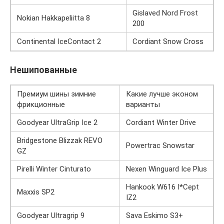
Gislaved Nord Frost
Nokian Hakkapeliitta 8
200
Continental IceContact 2
Cordiant Snow Cross
Нешипованные
Премиум шины зимние
Какие лучше эконом
фрикционные
варианты
Goodyear UltraGrip Ice 2
Cordiant Winter Drive
Bridgestone Blizzak REVO
Powertrac Snowstar
GZ
Pirelli Winter Cinturato
Nexen Winguard Ice Plus
Hankook W616 I*Cept
Maxxis SP2
IZ2
Goodyear Ultragrip 9
Sava Eskimo S3+