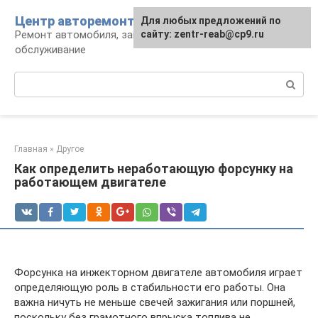
Перейти
Центр авторемонта
Для любых предложений по
к
Ремонт автомобиля, запчасти и
сайту: zentr-reab@cp9.ru
контенту
обслуживание
Поиск:
Главная
»
Другое
Как определить неработающую форсунку на
работающем двигателе
Форсунка на инжекторном двигателе автомобиля играет
определяющую роль в стабильности его работы. Она
важна ничуть не меньше свечей зажигания или поршней,
поскольку без грамотного впрыска топлива не