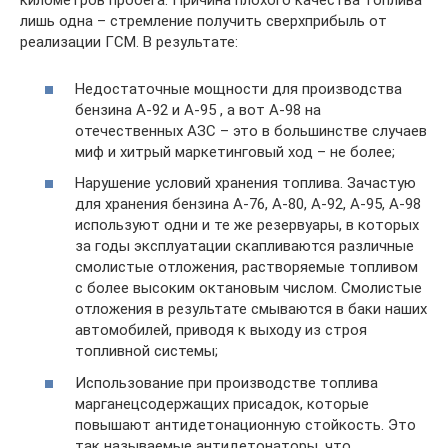
километров пробега. Причина плохого качества топлива
лишь одна – стремление получить сверхприбыль от
реализации ГСМ. В результате:
Недостаточные мощности для производства
бензина А-92 и А-95 , а вот А-98 на
отечественных АЗС – это в большинстве случаев
миф и хитрый маркетинговый ход – не более;
Нарушение условий хранения топлива. Зачастую
для хранения бензина А-76, А-80, А-92, А-95, А-98
используют одни и те же резервуары, в которых
за годы эксплуатации скапливаются различные
смолистые отложения, растворяемые топливом
с более высоким октановым числом. Смолистые
отложения в результате смываются в баки наших
автомобилей, приводя к выходу из строя
топливной системы;
Использование при производстве топлива
марганецсодержащих присадок, которые
повышают антидетонационную стойкость. Это
так называемые антидетонаторы, что