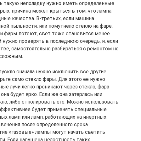
ть такую неполадку нужно иметь определенные
орых, причина может крыться в том, что лампа
дные качества. В-третьих, если машина
ной пыльности, или помутнело стекло на фаре,
ли фары потеют, свет тоже становится менее
 нужно проверять в последнюю очередь, и, если
стве, самостоятельно разбираться с ремонтом не
 сложным.
тускло сначала нужно исключить все другие
рьте само стекло фары. Для этого ее нужно
ные лучи легко проникают через стекло, фара
 она будет ярко. Если же она затерлась или
кло, либо отполировать его. Можно использовать
 эффективнее будет применять специальные
ых ламп или ламп, работающих на инертных
 свечения после определенного срока
угие «газовые» лампы могут начать светить
ти. Если нарушена целостность таких