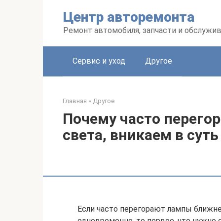
Перейти
Центр авторемонта
к
контенту
Ремонт автомобиля, запчасти и обслужи
Сервис и уход
Другое
Главная
»
Другое
Почему часто перего
света, вникаем в сут
Если часто перегорают лампы ближнег
одновременно, то первое, что нужно 