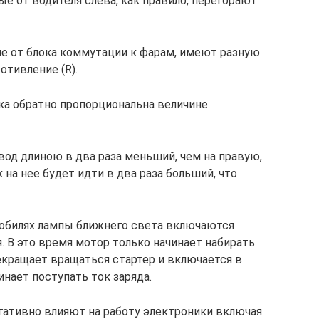
е от водителя слева, как правило, перегорают
ие от блока коммутации к фарам, имеют разную
отивление (R).
ока обратно пропорциональна величине
овод длиною в два раза меньший, чем на правую,
к на нее будет идти в два раза больший, что
обилях лампы ближнего света включаются
. В это время мотор только начинает набирать
екращает вращаться стартер и включается в
инает поступать ток заряда.
ативно влияют на работу электроники включая