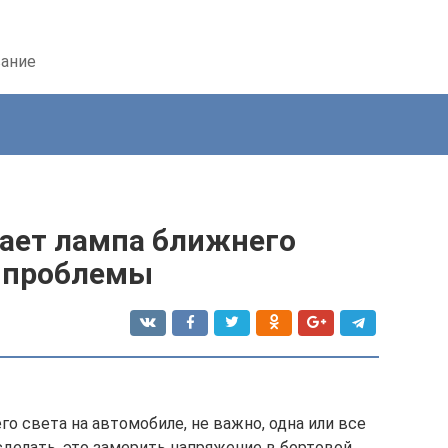
вание
рает лампа ближнего
ь проблемы
о света на автомобиле, не важно, одна или все
сделать, это замерить напряжение в бортовой