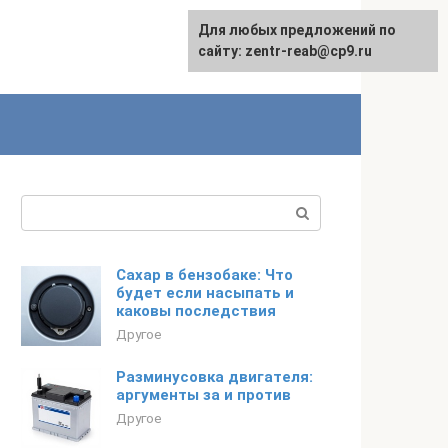
Для любых предложений по
сайту: zentr-reab@cp9.ru
Поиск:
Сахар в бензобаке: Что
будет если насыпать и
каковы последствия
Другое
Разминусовка двигателя:
аргументы за и против
Другое