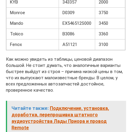
KYB
343357
2000
Monroe
D0309
3750
Mando
EX546512S000
3450
Tokico
B3086
3360
Fenox
A51121
3100
Как можно увидеть из таблицы, ценовой диапазон
большой. Не стоит думать, что аналогичные варианты
быстрее выйдут из строя – причина низкой цены в том,
что их выпускают малоизвестные бренды. В целом, у
всех предложенных автозапчастей достойное,
проверенное качество.
Читайте также:
Подключение, установка,
доработка, перепрошивка штатного
аудиоустройства Лады Приора и провод
Remote