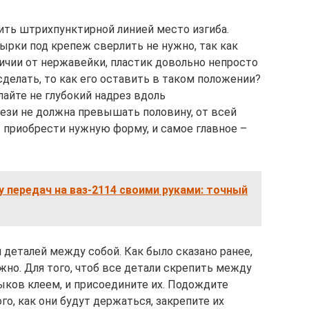
ить штрихпунктирной линией место изгиба.
дырки под крепеж сверлить не нужно, так как
тличии от нержавейки, пластик довольно непросто
о сделать, то как его оставить в таком положении?
лайте не глубокий надрез вдоль
рези не должна превышать половину, от всей
 приобрести нужную форму, и самое главное –
у передач на ваз-2114 своими руками: точный
 деталей между собой. Как было сказано ранее,
жно. Для того, чтоб все детали скрепить между
тыков клеем, и присоедините их. Подождите
ого, как они будут держаться, закрепите их