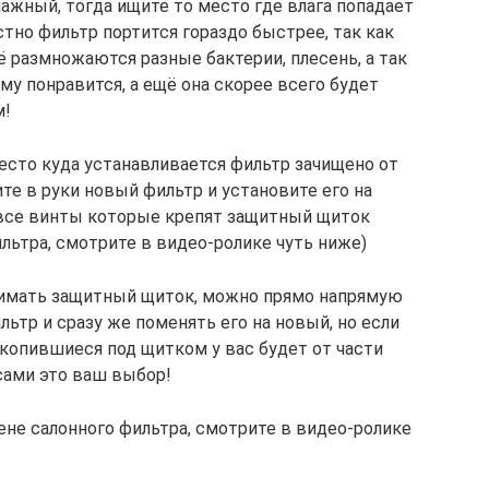
лажный, тогда ищите то место где влага попадает
естно фильтр портится гораздо быстрее, так как
её размножаются разные бактерии, плесень, а так
му понравится, а ещё она скорее всего будет
м!
есто куда устанавливается фильтр зачищено от
ите в руки новый фильтр и установите его на
 все винты которые крепят защитный щиток
льтра, смотрите в видео-ролике чуть ниже)
снимать защитный щиток, можно прямо напрямую
ьтр и сразу же поменять его на новый, но если
скопившиеся под щитком у вас будет от части
сами это ваш выбор!
не салонного фильтра, смотрите в видео-ролике