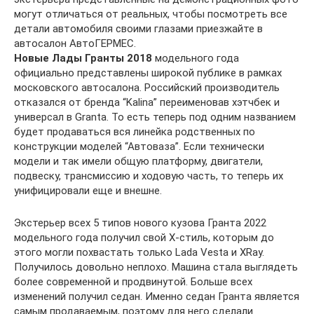
могут отличаться от реальных, чтобы посмотреть все
детали автомобиля своими глазами приезжайте в
автосалон АвтоГЕРМЕС.
Новые Лады Гранты 2018
модельного года
официально представлены широкой публике в рамках
московского автосалона. Российский производитель
отказался от бренда “Kalina” переименовав хэтчбек и
универсал в Granta. То есть теперь под одним названием
будет продаваться вся линейка родственных по
конструкции моделей “Автоваза”. Если технически
модели и так имели общую платформу, двигатели,
подвеску, трансмиссию и ходовую часть, то теперь их
унифицировали еще и внешне.
Экстерьер всех 5 типов нового кузова Гранта 2022
модельного года получил свой Х-стиль, которым до
этого могли похвастать только Lada Vesta и XRay.
Получилось довольно неплохо. Машина стала выглядеть
более современной и продвинутой. Больше всех
изменений получил седан. Именно седан Гранта является
самым продаваемым, поэтому для него сделали