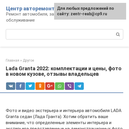
Перейти
Центр авторемонта
Для любых предложений по
к
Ремонт автомобиля, запчасти и
сайту: zentr-reab@cp9.ru
контенту
обслуживание
Поиск:
Главная
»
Другое
Lada Granta 2022: комплектации и цены, фото
в новом кузове, отзывы владельцев
Фото и видео экстерьера и интерьера автомобиля LADA
Granta седан (Лада Гранта). Хотим обратить ваше
внимание, что определенные элементы интерьера и
экстерьера представленные на демонстрационных фото