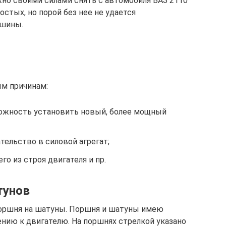
жно своими силами снять с автомобиля ВАЗ 2110
остых, но порой без нее не удается
ашины.
ым причинам:
ожность установить новый, более мощный
ельство в силовой агрегат;
о из строя двигателя и пр.
тунов
оршня на шатуны. Поршня и шатуны имею
нию к двигателю. На поршнях стрелкой указано