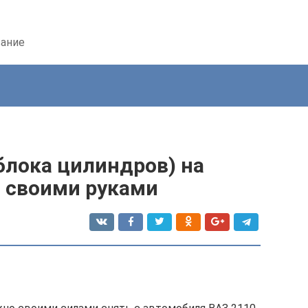
вание
блока цилиндров) на
в своими руками