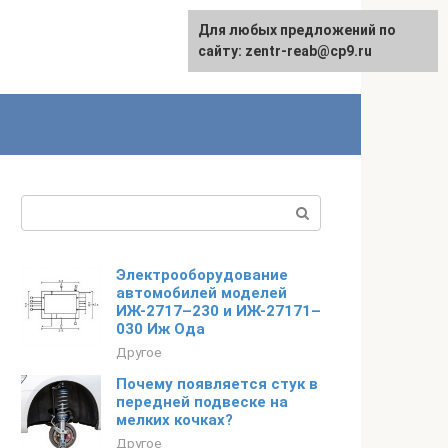
Для любых предложений по
сайту: zentr-reab@cp9.ru
Поиск:
Электрооборудование
автомобилей моделей
ИЖ-2717–230 и ИЖ-27171–
030 Иж Ода
Другое
Почему появляется стук в
передней подвеске на
мелких кочках?
Другое